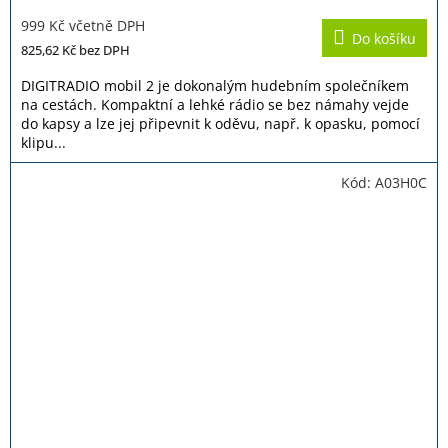
hodnocení
999 Kč včetně DPH
produktu
Do košíku
je
825,62 Kč
bez DPH
3,4
z
DIGITRADIO mobil 2 je dokonalým hudebním společníkem
5
na cestách. Kompaktní a lehké rádio se bez námahy vejde
hvězdiček.
do kapsy a lze jej připevnit k oděvu, např. k opasku, pomocí
klipu...
Kód:
A03H0C