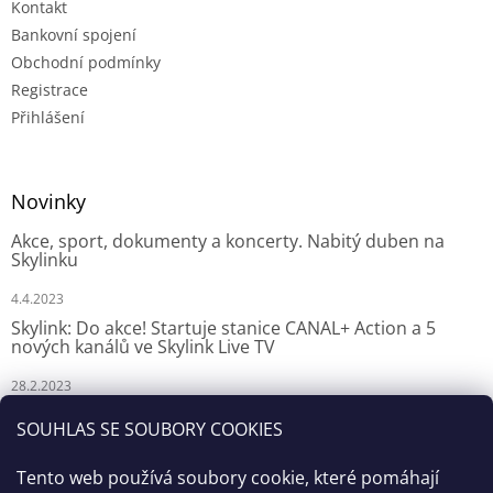
Kontakt
Bankovní spojení
Obchodní podmínky
Registrace
Přihlášení
Novinky
Akce, sport, dokumenty a koncerty. Nabitý duben na
Skylinku
4.4.2023
Skylink: Do akce! Startuje stanice CANAL+ Action a 5
nových kanálů ve Skylink Live TV
28.2.2023
Skylink: CANAL+ Action odstartuje za týden na Skylinku
SOUHLAS SE SOUBORY COOKIES
23.2.2023
Tento web používá soubory cookie, které pomáhají