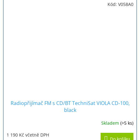
Kód:
V058A0
Radiopřijímač FM s CD/BT TechniSat VIOLA CD-100,
black
Skladem
(>5 ks)
Průměrné
hodnocení
1 190 Kč včetně DPH
produktu
Do košíku