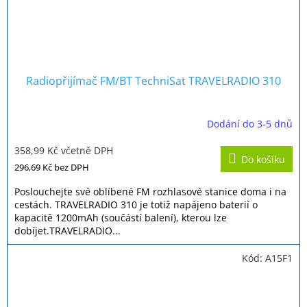
Radiopřijímač FM/BT TechniSat TRAVELRADIO 310
Dodání do 3-5 dnů
Průměrné
hodnocení
358,99 Kč včetně DPH
produktu
Do košíku
je
296,69 Kč
bez DPH
5,0
z
Poslouchejte své oblíbené FM rozhlasové stanice doma i na
5
cestách. TRAVELRADIO 310 je totiž napájeno baterií o
hvězdiček.
kapacitě 1200mAh (součástí balení), kterou lze
dobíjet.TRAVELRADIO...
Kód:
A15F1