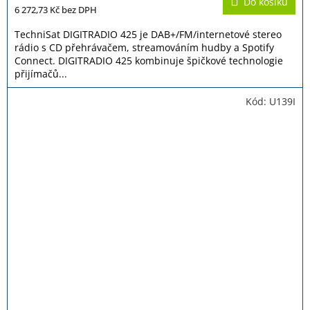
Do košíku
je
6 272,73 Kč
bez DPH
5,0
z
TechniSat DIGITRADIO 425 je DAB+/FM/internetové stereo
5
rádio s CD přehrávačem, streamováním hudby a Spotify
hvězdiček.
Connect. DIGITRADIO 425 kombinuje špičkové technologie
přijímačů...
Kód:
U139I