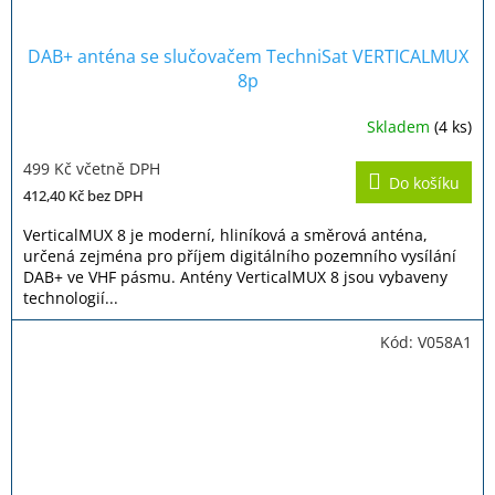
DAB+ anténa se slučovačem TechniSat VERTICALMUX
8p
Skladem
(4 ks)
Průměrné
hodnocení
499 Kč včetně DPH
produktu
Do košíku
je
412,40 Kč
bez DPH
4,4
z
VerticalMUX 8 je moderní, hliníková a směrová anténa,
5
určená zejména pro příjem digitálního pozemního vysílání
hvězdiček.
DAB+ ve VHF pásmu. Antény VerticalMUX 8 jsou vybaveny
technologií...
Kód:
V058A1