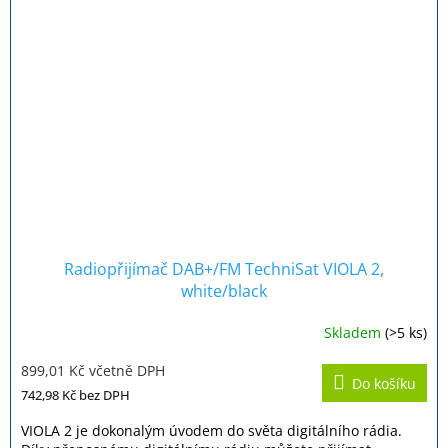
Radiopřijímač DAB+/FM TechniSat VIOLA 2,
white/black
Skladem
(>5 ks)
Průměrné
hodnocení
899,01 Kč včetně DPH
produktu
Do košíku
je
742,98 Kč
bez DPH
5,0
z
VIOLA 2 je dokonalým úvodem do světa digitálního rádia.