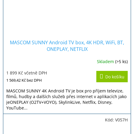
MASCOM SUNNY Android TV box, 4K HDR, WiFi, BT,
ONEPLAY, NETFLIX
Skladem
(>5 ks)
Průměrné
hodnocení
1 899 Kč včetně DPH
produktu
Do košíku
je
1 569,42 Kč
bez DPH
4,4
z
MASCOM SUNNY 4K Android TV je box pro příjem televize,
5
filmů, hudby a dalších služeb přes internet v aplikacích jako
hvězdiček.
jeONEPLAY (O2TV+VOYO), SkylinkLive, Netflix, Disney,
YouTube...
Kód:
V057H