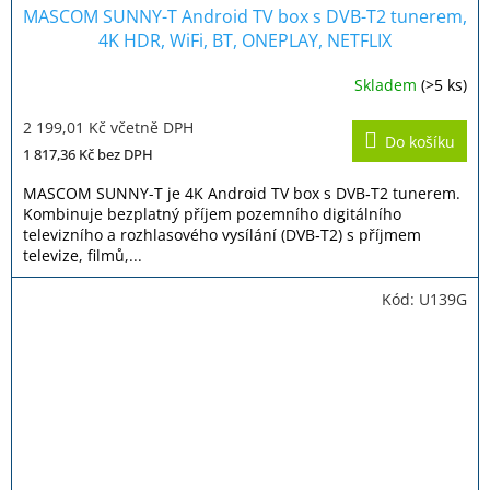
MASCOM SUNNY-T Android TV box s DVB-T2 tunerem,
4K HDR, WiFi, BT, ONEPLAY, NETFLIX
Skladem
(>5 ks)
Průměrné
hodnocení
2 199,01 Kč včetně DPH
produktu
Do košíku
je
1 817,36 Kč
bez DPH
3,5
z
MASCOM SUNNY-T je 4K Android TV box s DVB‐T2 tunerem.
5
Kombinuje bezplatný příjem pozemního digitálního
hvězdiček.
televizního a rozhlasového vysílání (DVB‐T2) s příjmem
televize, filmů,...
Kód:
U139G