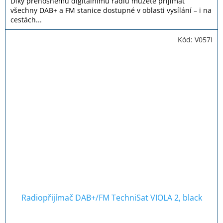
5
Díky přenosnému digitálnímu rádiu můžete přijímat
hvězdiček.
všechny DAB+ a FM stanice dostupné v oblasti vysílání – i na
cestách...
Kód:
V057I
Radiopřijímač DAB+/FM TechniSat VIOLA 2, black