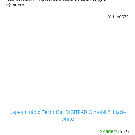
výkonem...
Kód:
V057E
Kapesní rádio TechniSat DIGITRADIO mobil 2, black-
white
Skladem
(5 ks)
Průměrné