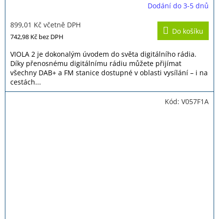
Dodání do 3-5 dnů
Průměrné
hodnocení
899,01 Kč včetně DPH
produktu
Do košíku
je
742,98 Kč
bez DPH
5,0
z
VIOLA 2 je dokonalým úvodem do světa digitálního rádia.
5
Díky přenosnému digitálnímu rádiu můžete přijímat
hvězdiček.
všechny DAB+ a FM stanice dostupné v oblasti vysílání – i na
cestách...
Kód:
V057F1A