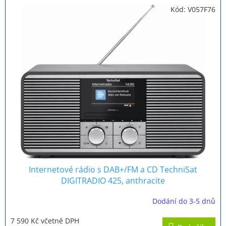
Kód:
V057F76
Internetové rádio s DAB+/FM a CD TechniSat
DIGITRADIO 425, anthracite
Dodání do 3-5 dnů
Průměrné
hodnocení
7 590 Kč včetně DPH
produktu