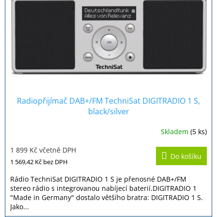
Radiopřijímač DAB+/FM TechniSat DIGITRADIO 1 S,
black/silver
Skladem
(5 ks)
Průměrné
hodnocení
1 899 Kč včetně DPH
produktu
Do košíku
je
1 569,42 Kč
bez DPH
5,0
z
Rádio TechniSat DIGITRADIO 1 S je přenosné DAB+/FM
5
stereo rádio s integrovanou nabíjecí baterií.DIGITRADIO 1
hvězdiček.
"Made in Germany" dostalo většího bratra: DIGITRADIO 1 S.
Jako...