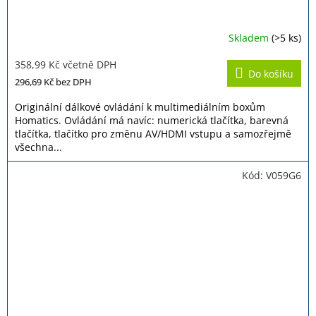
Skladem
(>5 ks)
Průměrné
hodnocení
358,99 Kč včetně DPH
produktu
Do košíku
je
296,69 Kč
bez DPH
5,0
z
Originální dálkové ovládání k multimediálním boxům
5
Homatics. Ovládání má navíc: numerická tlačítka, barevná
hvězdiček.
tlačítka, tlačítko pro změnu AV/HDMI vstupu a samozřejmě
všechna...
Kód:
V059G6