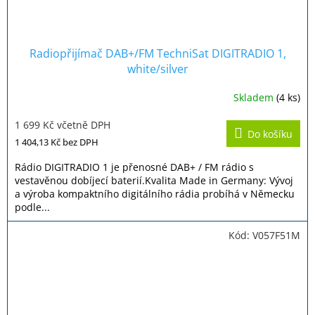
Radiopřijímač DAB+/FM TechniSat DIGITRADIO 1,
white/silver
Skladem
(4 ks)
Průměrné
hodnocení
1 699 Kč včetně DPH
produktu
Do košíku
je
1 404,13 Kč
bez DPH
5,0
z
Rádio DIGITRADIO 1 je přenosné DAB+ / FM rádio s
5
vestavěnou dobíjecí baterií.Kvalita Made in Germany: Vývoj
hvězdiček.
a výroba kompaktního digitálního rádia probíhá v Německu
podle...
Kód:
V057F51M