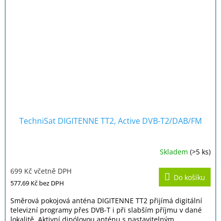
TechniSat DIGITENNE TT2, Active DVB-T2/DAB/FM
Skladem
(>5 ks)
Průměrné
hodnocení
699 Kč včetně DPH
produktu
Do košíku
je
577,69 Kč
bez DPH
3,5
z
Směrová pokojová anténa DIGITENNE TT2 přijímá digitální
5
televizní programy přes DVB-T i při slabším příjmu v dané
hvězdiček.
lokalitě. Aktivní dipólovou anténu s nastavitelným