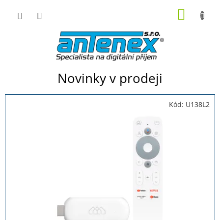
Přejít
NÁKUP
na
obsah
KOŠÍK
Novinky v prodeji
Kód:
U138L2