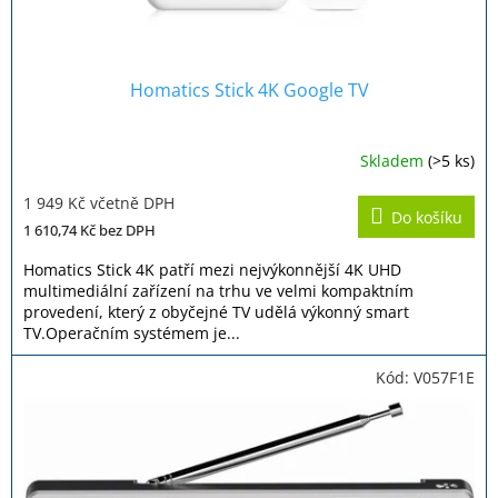
Homatics Stick 4K Google TV
Skladem
(>5 ks)
Průměrné
hodnocení
1 949 Kč včetně DPH
produktu
Do košíku
je
1 610,74 Kč
bez DPH
5,0
z
Homatics Stick 4K patří mezi nejvýkonnější 4K UHD
5
multimediální zařízení na trhu ve velmi kompaktním
hvězdiček.
provedení, který z obyčejné TV udělá výkonný smart
TV.Operačním systémem je...
Kód:
V057F1E