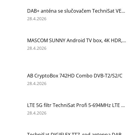
je
5
DAB+ anténa se slučovačem TechniSat VERTICALMUX 8p
z
5
Hodnocení
28.4.2026
hvězdiček.
produktu
je
5
MASCOM SUNNY Android TV box, 4K HDR, WiFi, BT, ONEPLAY, NETFLIX
z
5
Hodnocení
28.4.2026
hvězdiček.
produktu
je
5
z
AB CryptoBox 742HD Combo DVB-T2/S2/C
5
hvězdiček.
Hodnocení
28.4.2026
produktu
je
5
LTE 5G filtr TechniSat Profi 5-694MHz LTE 700-5G Ready
z
5
Hodnocení
28.4.2026
hvězdiček.
produktu
je
5
TechniSat DIGIFLEX TT7, rod antenna DAB+/FM