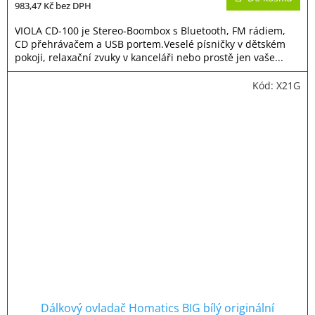
je
983,47 Kč
bez DPH
5,0
z
VIOLA CD-100 je Stereo-Boombox s Bluetooth, FM rádiem,
5
CD přehrávačem a USB portem.Veselé písničky v dětském
hvězdiček.
pokoji, relaxační zvuky v kanceláři nebo prostě jen vaše...
Kód:
X21G
Dálkový ovladač Homatics BIG bílý originální