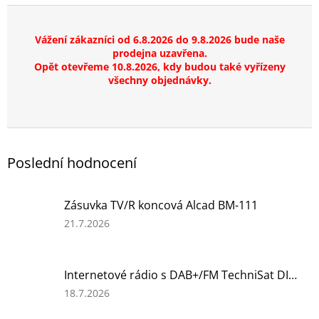
Vážení zákazníci od 6.8.2026 do 9.8.2026 bude naše
prodejna uzavřena.
Opět otevřeme 10.8.2026, kdy budou také vyřízeny
všechny objednávky.
Poslední hodnocení
Zásuvka TV/R koncová Alcad BM-111
Hodnocení
21.7.2026
produktu
je
5
Internetové rádio s DAB+/FM TechniSat DIGITRADIO 550 IR, black
z
5
Hodnocení
18.7.2026
hvězdiček.
produktu