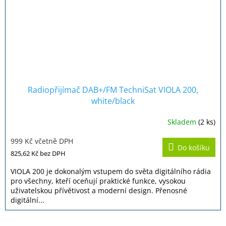
Radiopřijímač DAB+/FM TechniSat VIOLA 200,
white/black
Skladem
(2 ks)
Průměrné
hodnocení
999 Kč včetně DPH
produktu
Do košíku
je
825,62 Kč
bez DPH
4,3
z
VIOLA 200 je dokonalým vstupem do světa digitálního rádia
5
pro všechny, kteří oceňují praktické funkce, vysokou
hvězdiček.
uživatelskou přívětivost a moderní design. Přenosné
digitální...