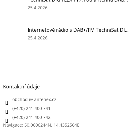
z
5
Hodnocení
25.4.2026
hvězdiček.
produktu
je
5
Internetové rádio s DAB+/FM TechniSat DIGITRADIO 550 IR, white
z
5
Hodnocení
25.4.2026
hvězdiček.
produktu
je
5
z
Z
5
á
hvězdiček.
p
a
Kontaktní údaje
t
í
obchod
@
antenex.cz
(+420) 241 400 741
(+420) 241 400 742
Navigace: 50.0606244N, 14.4352564E