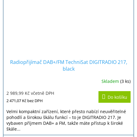
Radiopřijímač DAB+/FM TechniSat DIGITRADIO 217,
black
Skladem
(3 ks)
Průměrné
hodnocení
2 989,99 Kč včetně DPH
produktu
Do košíku
je
2 471,07 Kč
bez DPH
4,2
z
Velmi kompaktní zařízení, které přesto nabízí neuvěřitelné
5
pohodlí a širokou škálu funkcí – to je DIGITRADIO 217. Je
hvězdiček.
vybaven příjmem DAB+ a FM, takže máte přístup k široké
škále...