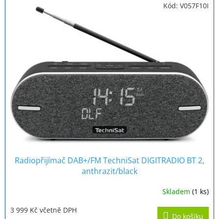
Kód:
V057F10I
Radiopřijímač DAB+/FM TechniSat DIGITRADIO BT 2,
anthrazit/black
Skladem
(1 ks)
Průměrné
hodnocení
3 999 Kč včetně DPH
produktu
Do košíku