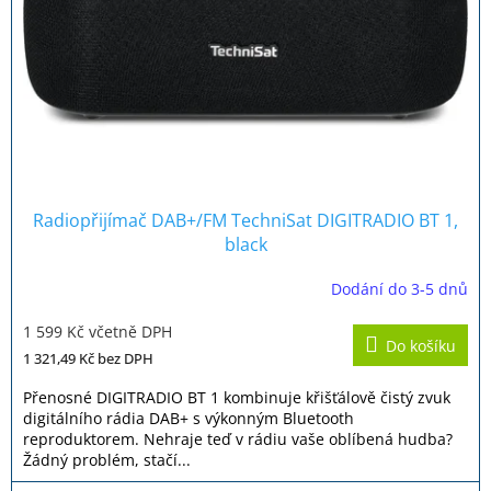
Radiopřijímač DAB+/FM TechniSat DIGITRADIO BT 1,
black
Dodání do 3-5 dnů
Průměrné
hodnocení
1 599 Kč včetně DPH
produktu
Do košíku
je
1 321,49 Kč
bez DPH
3,5
z
Přenosné DIGITRADIO BT 1 kombinuje křišťálově čistý zvuk
5
digitálního rádia DAB+ s výkonným Bluetooth
hvězdiček.
reproduktorem. Nehraje teď v rádiu vaše oblíbená hudba?
Žádný problém, stačí...