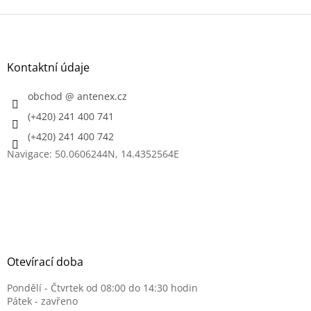
o
d
v
Z
a
á
c
á
n
í
p
í
p
a
Kontaktní údaje
r
t
v
í
obchod
@
antenex.cz
k
y
(+420) 241 400 741
v
(+420) 241 400 742
ý
p
Navigace: 50.0606244N, 14.4352564E
i
s
u
Otevírací doba
Pondělí - Čtvrtek od 08:00 do 14:30 hodin
Pátek - zavřeno