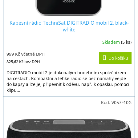
ů
Kapesní rádio TechniSat DIGITRADIO mobil 2, black-
white
Skladem
(5 ks)
Průměrné
hodnocení
999 Kč včetně DPH
produktu
Do košíku
je
825,62 Kč
bez DPH
3,4
z
DIGITRADIO mobil 2 je dokonalým hudebním společníkem
5
na cestách. Kompaktní a lehké rádio se bez námahy vejde
hvězdiček.
do kapsy a lze jej připevnit k oděvu, např. k opasku, pomocí
klipu...
Kód:
V057F10G