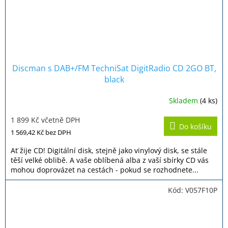
Discman s DAB+/FM TechniSat DigitRadio CD 2GO BT,
black
Skladem
(4 ks)
Průměrné
hodnocení
1 899 Kč včetně DPH
produktu
Do košíku
je
1 569,42 Kč
bez DPH
4,3
z
Ať žije CD! Digitální disk, stejně jako vinylový disk, se stále
5
těší velké oblibě. A vaše oblíbená alba z vaší sbírky CD vás
hvězdiček.
mohou doprovázet na cestách - pokud se rozhodnete...
Kód:
V057F10P