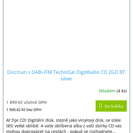
Discman s DAB+/FM TechniSat DigitRadio CD 2GO BT.
silver
Skladem
(4 ks)
Průměrné
hodnocení
1 899 Kč včetně DPH
produktu
Do košíku
je
1 569,42 Kč
bez DPH
4,7
z
Ať žije CD! Digitální disk, stejně jako vinylový disk, se stále
5
těší velké oblibě. A vaše oblíbená alba z vaší sbírky CD vás
hvězdiček.
mohou doprovázet na cestách - pokud se rozhodnete...