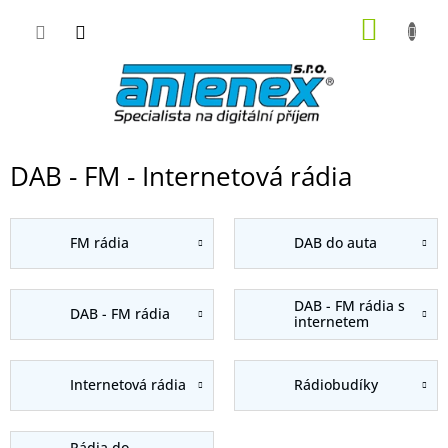
Přejít
NÁKUP
na
obsah
KOŠÍK
DAB - FM - Internetová rádia
FM rádia
DAB do auta
DAB - FM rádia s
DAB - FM rádia
internetem
Internetová rádia
Rádiobudíky
Rádia do