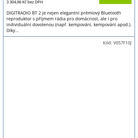
je
3 304,96 Kč
bez DPH
5,0
z
DIGITRADIO BT 2 je nejen elegantní prémiový Bluetooth
5
reproduktor s příjmem rádia pro domácnost, ale i pro
hvězdiček.
individuální dovolenou (např. kempování, kempování apod.).
Díky...
Kód:
V057F10J