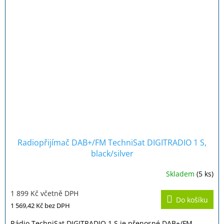
Radiopřijímač DAB+/FM TechniSat DIGITRADIO 1 S,
black/silver
Skladem
(5 ks)
Průměrné
hodnocení
1 899 Kč včetně DPH
produktu
Do košíku
je
1 569,42 Kč
bez DPH
5,0
z
Rádio TechniSat DIGITRADIO 1 S je přenosné DAB+/FM