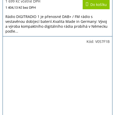
1 699 Kč včetně DPH
produktu
Do košíku
je
1 404,13 Kč
bez DPH
5,0
z
Rádio DIGITRADIO 1 je přenosné DAB+ / FM rádio s
5
vestavěnou dobíjecí baterií.Kvalita Made in Germany: Vývoj
hvězdiček.
a výroba kompaktního digitálního rádia probíhá v Německu
podle...
Kód:
V057F1B