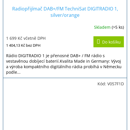
Radiopřijímač DAB+/FM TechniSat DIGITRADIO 1,
silver/orange
Skladem
(>5 ks)
Průměrné
hodnocení
1 699 Kč včetně DPH
produktu
Do košíku
je
1 404,13 Kč
bez DPH
5,0
z
Rádio DIGITRADIO 1 je přenosné DAB+ / FM rádio s
5
vestavěnou dobíjecí baterií.Kvalita Made in Germany: Vývoj
hvězdiček.
a výroba kompaktního digitálního rádia probíhá v Německu
podle...
Kód:
V057F1D