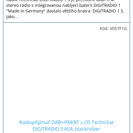
5
stereo rádio s integrovanou nabíjecí baterií.DIGITRADIO 1
hvězdiček.
"Made in Germany" dostalo většího bratra: DIGITRADIO 1 S.
Jako...
Kód:
V057F1G
Radiopřijímač DAB+/FM/BT s CD TechniSat
DIGITRADIO 3 ASA, black/silver