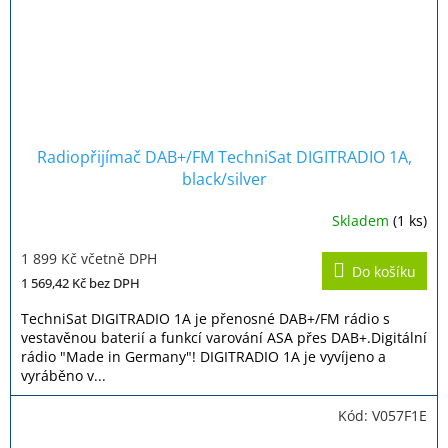
Radiopřijímač DAB+/FM TechniSat DIGITRADIO 1A,
black/silver
Skladem
(1 ks)
Průměrné
hodnocení
1 899 Kč včetně DPH
produktu
Do košíku
je
1 569,42 Kč
bez DPH
5,0
z
TechniSat DIGITRADIO 1A je přenosné DAB+/FM rádio s
5
vestavěnou baterií a funkcí varování ASA přes DAB+.Digitální
hvězdiček.
rádio "Made in Germany"! DIGITRADIO 1A je vyvíjeno a
vyráběno v...
Kód:
V057F1E