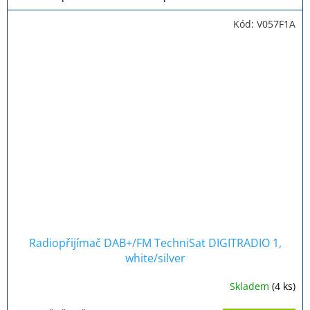
Kód:
V057F1A
Radiopřijímač DAB+/FM TechniSat DIGITRADIO 1,
white/silver
Skladem
(4 ks)
Průměrné
hodnocení