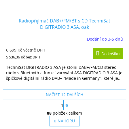
Radiopřijímač DAB+/FM/BT s CD TechniSat
DIGITRADIO 3 ASA, oak
Dodání do 3-5 dnů
Průměrné
hodnocení
6 699 Kč včetně DPH
produktu
Do košíku
je
5 536,36 Kč
bez DPH
5,0
z
TechniSat DIGITRADIO 3 ASA je stolní DAB+/FM/CD stereo
5
rádio s Bluetooth a funkcí varování ASA.DIGITRADIO 3 ASA je
hvězdiček.
špičkové digitální rádio DAB+ "Made in Germany", které je...
NAČÍST 12 DALŠÍCH
S
1
8
t
O
r
88
položek celkem
v
á
l
NAHORU
n
á
k