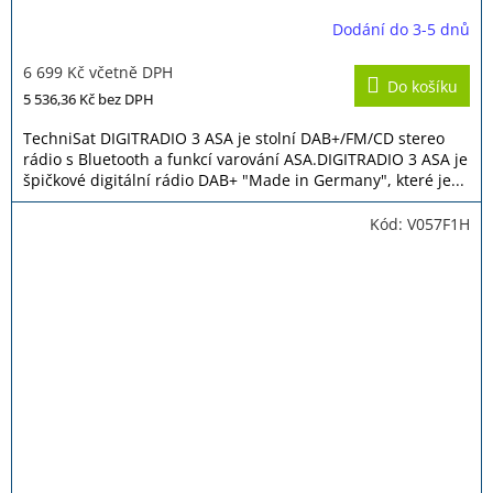
Dodání do 3-5 dnů
Průměrné
hodnocení
6 699 Kč včetně DPH
produktu
Do košíku
je
5 536,36 Kč
bez DPH
5,0
z
TechniSat DIGITRADIO 3 ASA je stolní DAB+/FM/CD stereo
5
rádio s Bluetooth a funkcí varování ASA.DIGITRADIO 3 ASA je
hvězdiček.
špičkové digitální rádio DAB+ "Made in Germany", které je...
Kód:
V057F1H