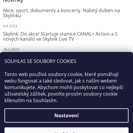
Akce, sport, dokumenty a koncerty. Nabitý duben na
Skylinku
4.4.2023
Skylink: Do akce! Startuje stanice CANAL+ Action a 5
nových kanálů ve Skylink Live TV
28.2.2023
Skylink: CANAL+ Action odstartuje za týden na Skylinku
SOUHLAS SE SOUBORY COOKIES
23.2.2023
Tento web používá soubory cookie, které pomáhají
webu fungovat a také sledovat, jak s naším webem
komunikujete. Abychom mohli poskytovat co nejlepší
uživatelský zážitek, povolte prosím soubory cookie
kliknutím na Souhlasím.
Nastavení
Vytvořil Shoptet