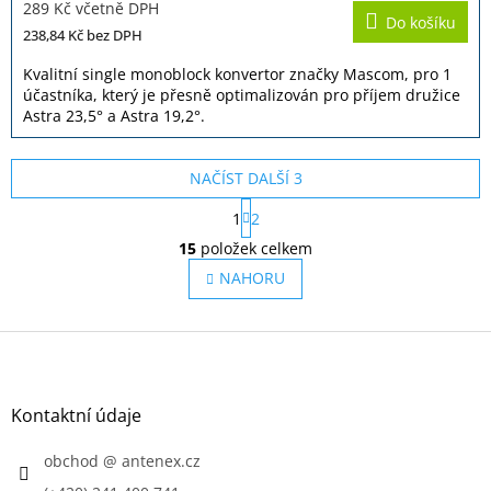
289 Kč včetně DPH
produktu
Do košíku
je
238,84 Kč
bez DPH
3,2
z
Kvalitní single monoblock konvertor značky Mascom, pro 1
5
účastníka, který je přesně optimalizován pro příjem družice
hvězdiček.
Astra 23,5° a Astra 19,2°.
NAČÍST DALŠÍ 3
S
1
2
t
O
r
15
položek celkem
v
á
l
NAHORU
n
á
k
o
d
v
Z
a
á
c
á
n
í
p
í
p
a
Kontaktní údaje
r
t
v
í
obchod
@
antenex.cz
k
y