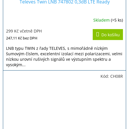
Televes Twin LNB 747802 0,3dB LTE Ready
Skladem
(>5 ks)
299 Kč včetně DPH
Do košíku
247,11 Kč
bez DPH
LNB typu TWIN z řady TELEVES, s mimořádně nízkým
šumovým číslem, excelentní izolací mezi polarizacemi, velmi
nízkou urovní rušivých signálů ve výstupním spektru a
vysokým...
Kód:
CH08R