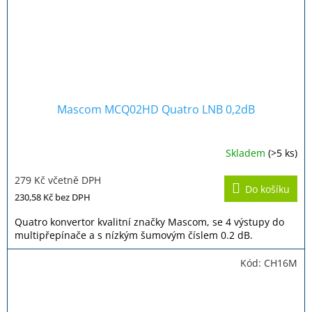
Mascom MCQ02HD Quatro LNB 0,2dB
Skladem
(>5 ks)
279 Kč včetně DPH
Do košíku
230,58 Kč
bez DPH
Quatro konvertor kvalitní značky Mascom, se 4 výstupy do
multipřepínače a s nízkým šumovým číslem 0.2 dB.
Kód:
CH16M