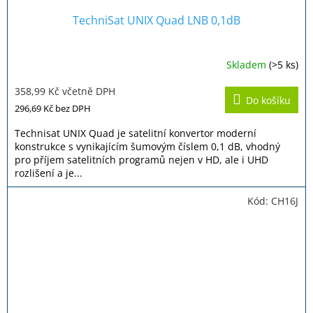
TechniSat UNIX Quad LNB 0,1dB
Skladem
(>5 ks)
Průměrné
hodnocení
358,99 Kč včetně DPH
produktu
Do košíku
je
296,69 Kč
bez DPH
5,0
z
Technisat UNIX Quad je satelitní konvertor moderní
5
konstrukce s vynikajícím šumovým číslem 0,1 dB, vhodný
hvězdiček.
pro příjem satelitních programů nejen v HD, ale i UHD
rozlišení a je...
Kód:
CH16J