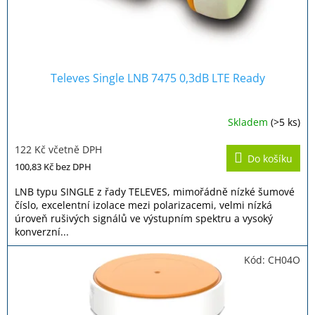
Televes Single LNB 7475 0,3dB LTE Ready
Skladem
(>5 ks)
122 Kč včetně DPH
Do košíku
100,83 Kč
bez DPH
LNB typu SINGLE z řady TELEVES, mimořádně nízké šumové
číslo, excelentní izolace mezi polarizacemi, velmi nízká
úroveň rušivých signálů ve výstupním spektru a vysoký
konverzní...
Kód:
CH04O