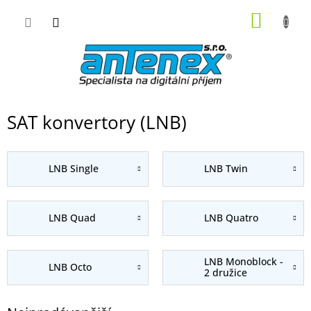
Přejít
NÁKUP
na
obsah
KOŠÍK
SAT konvertory (LNB)
LNB Single
LNB Twin
LNB Quad
LNB Quatro
LNB Monoblock -
LNB Octo
2 družice