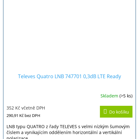
Televes Quatro LNB 747701 0,3dB LTE Ready
Skladem
(>5 ks)
352 Kč včetně DPH
Do košíku
290,91 Kč
bez DPH
LNB typu QUATRO z řady TELEVES s velmi nízkým šumovým
číslem a vynikajícím oddělením horizontální a vertikální
polarizace.