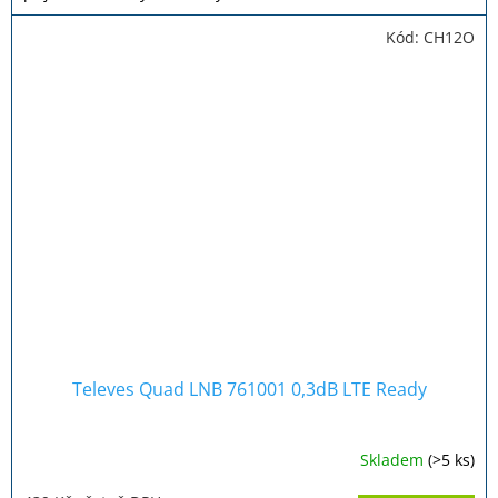
hvězdiček.
Kód:
CH12O
Televes Quad LNB 761001 0,3dB LTE Ready
Skladem
(>5 ks)