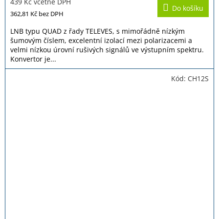
439 Kč včetně DPH
Do košíku
362,81 Kč
bez DPH
LNB typu QUAD z řady TELEVES, s mimořádně nízkým
šumovým číslem, excelentní izolací mezi polarizacemi a
velmi nízkou úrovní rušivých signálů ve výstupním spektru.
Konvertor je...
Kód:
CH12S