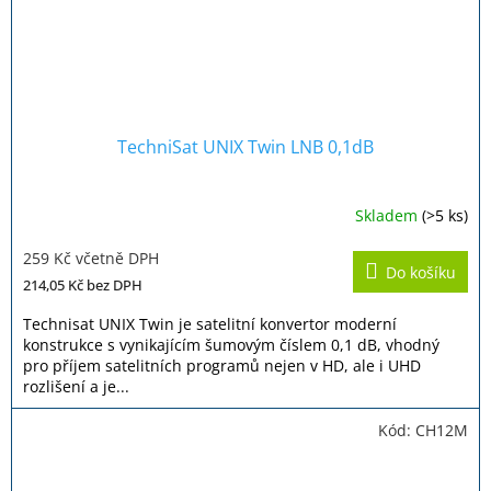
TechniSat UNIX Twin LNB 0,1dB
Skladem
(>5 ks)
Průměrné
hodnocení
259 Kč včetně DPH
produktu
Do košíku
je
214,05 Kč
bez DPH
4,0
z
Technisat UNIX Twin je satelitní konvertor moderní
5
konstrukce s vynikajícím šumovým číslem 0,1 dB, vhodný
hvězdiček.
pro příjem satelitních programů nejen v HD, ale i UHD
rozlišení a je...
Kód:
CH12M