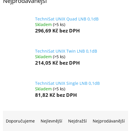
Nejprodávanější
TechniSat UNIX Quad LNB 0,1dB
Skladem
(>5 ks)
296,69 Kč
bez DPH
TechniSat UNIX Twin LNB 0,1dB
Skladem
(>5 ks)
214,05 Kč
bez DPH
TechniSat UNIX Single LNB 0,1dB
Skladem
(>5 ks)
81,82 Kč
bez DPH
Ř
a
Doporučujeme
Nejlevnější
Nejdražší
Nejprodávanější
z