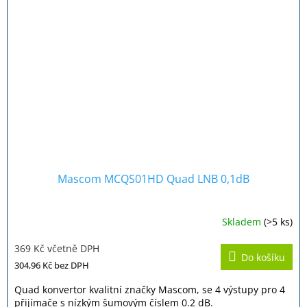
Mascom MCQS01HD Quad LNB 0,1dB
Skladem
(>5 ks)
Průměrné
hodnocení
369 Kč včetně DPH
produktu
Do košíku
je
304,96 Kč
bez DPH
5,0
z
Quad konvertor kvalitní značky Mascom, se 4 výstupy pro 4
5
přijímače s nízkým šumovým číslem 0.2 dB.