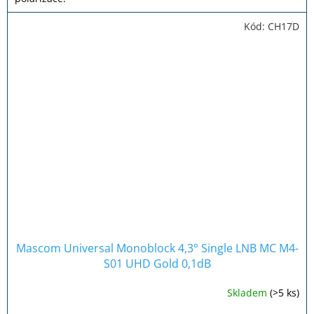
Kód:
CH17D
Mascom Universal Monoblock 4,3° Single LNB MC M4-
S01 UHD Gold 0,1dB
Skladem
(>5 ks)
Průměrné
hodnocení