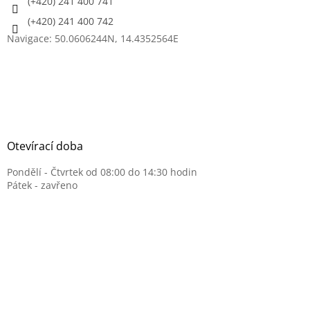
(+420) 241 400 741
v
(+420) 241 400 742
ý
p
Navigace: 50.0606244N, 14.4352564E
i
s
u
Otevírací doba
Pondělí - Čtvrtek od 08:00 do 14:30 hodin
Pátek - zavřeno