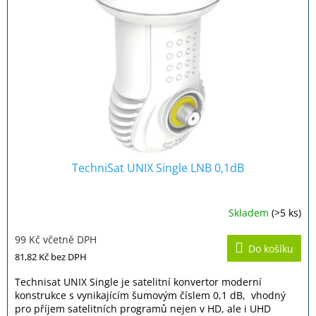
TechniSat UNIX Single LNB 0,1dB
Skladem
(>5 ks)
Průměrné
hodnocení
99 Kč včetně DPH
produktu
Do košíku
je
81,82 Kč
bez DPH
4,3
z
Technisat UNIX Single je satelitní konvertor moderní
5
konstrukce s vynikajícím šumovým číslem 0,1 dB, vhodný
hvězdiček.
pro příjem satelitních programů nejen v HD, ale i UHD