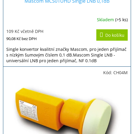
Mascom MCS01UHD Single LNB 0,1dB
Skladem
(>5 ks)
Průměrné
hodnocení
109 Kč včetně DPH
produktu
Do košíku
je
90,08 Kč
bez DPH
4,2
z
Single konvertor kvalitní značky Mascom, pro jeden přijímač
5
s nízkým šumovým číslem 0,1 dB.Mascom Single LNB -
hvězdiček.
universální LNB pro jeden přijímač, NF 0.1dB
Kód:
CH04M