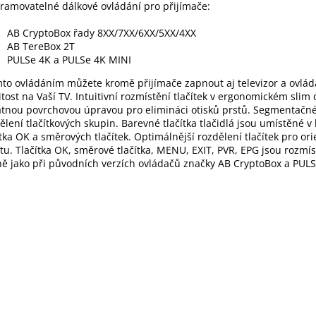
ramovatelné dálkové ovládání pro přijímače:
AB CryptoBox řady 8XX/7XX/6XX/5XX/4XX
AB TereBox 2T
PULSe 4K a PULSe 4K MINI
mto ovládáním můžete kromě přijímače zapnout aj televizor a ovlád
itost na Vaší TV. Intuitivní rozmístění tlačítek v ergonomickém slim 
tnou povrchovou úpravou pro elimináci otisků prstů. Segmentačn
ělení tlačítkových skupin. Barevné tlačítka tlačidlá jsou umístěné v 
ítka OK a směrových tlačítek. Optimálnější rozdělení tlačítek pro ori
u. Tlačítka OK, směrové tlačítka, MENU, EXIT, PVR, EPG jsou rozmí
ně jako při původních verzích ovládačů značky AB CryptoBox a PULS