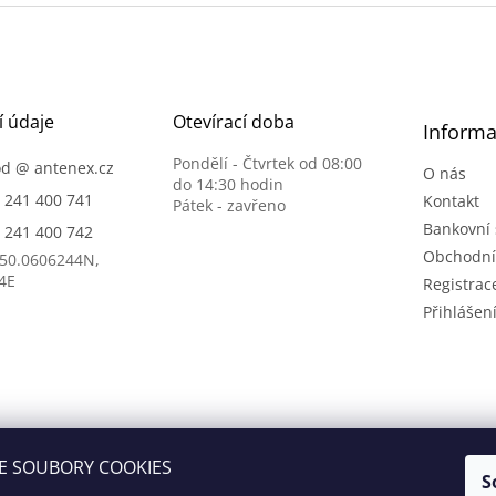
í údaje
Otevírací doba
Informa
Pondělí - Čtvrtek od 08:00
od
@
antenex.cz
O nás
do 14:30 hodin
) 241 400 741
Kontakt
Pátek - zavřeno
Bankovní 
) 241 400 742
Obchodní
 50.0606244N,
4E
Registrac
Přihlášen
E SOUBORY COOKIES
S