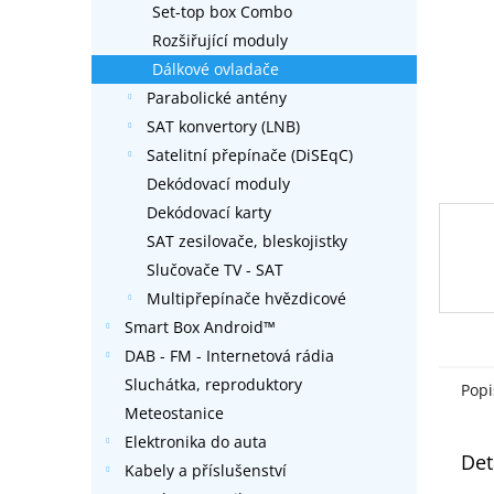
Set-top box Combo
l
Rozšiřující moduly
Dálkové ovladače
Parabolické antény
SAT konvertory (LNB)
Satelitní přepínače (DiSEqC)
Dekódovací moduly
Dekódovací karty
SAT zesilovače, bleskojistky
Slučovače TV - SAT
Multipřepínače hvězdicové
Smart Box Android™
DAB - FM - Internetová rádia
Sluchátka, reproduktory
Popi
Meteostanice
Elektronika do auta
Det
Kabely a příslušenství