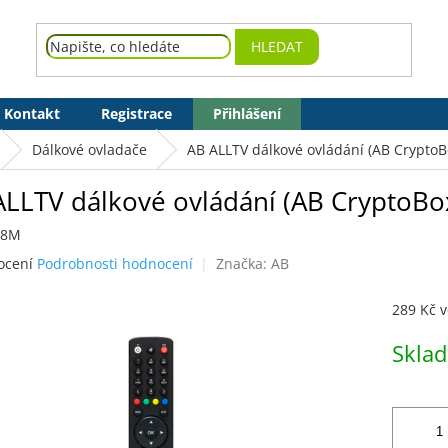
HLEDAT
Kontakt
Registrace
Přihlášení
Dálkové ovladače
AB ALLTV dálkové ovládání (AB CryptoB
ALLTV dálkové ovládání (AB CryptoBo
18M
né
ocení
Podrobnosti hodnocení
Značka:
AB
ení
tu
289 Kč 
Měrná
Skla
cena:
ek.