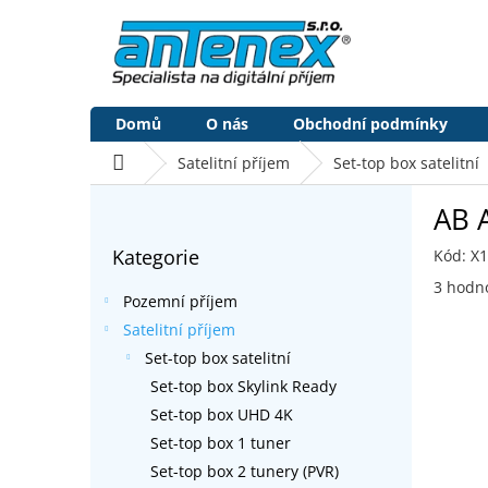
Přejít
na
obsah
Domů
O nás
Obchodní podmínky
Domů
Satelitní příjem
Set-top box satelitní
P
AB 
o
Přeskočit
s
Kategorie
Kód:
X
kategorie
t
Průměr
r
3 hodn
Pozemní příjem
hodnoc
a
produk
Satelitní příjem
n
je
Set-top box satelitní
n
5,0
í
Set-top box Skylink Ready
z
p
5
Set-top box UHD 4K
a
hvězdič
Set-top box 1 tuner
n
Set-top box 2 tunery (PVR)
e