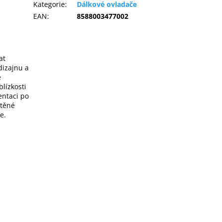
Kategorie
:
Dálkové ovladače
EAN
:
8588003477002
at
dizajnu a
é
blízkosti
entaci po
stěné
e.