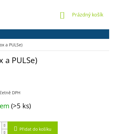
NÁKUPNÍ
Prázdný košík
KOŠÍK
ox a PULSe)
x a PULSe)
včetně DPH
dem
(>5 ks)
Přidat do košíku