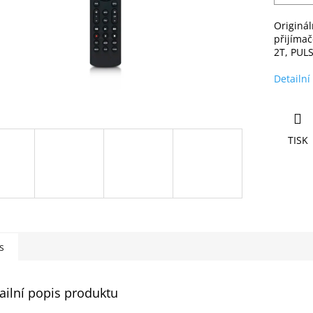
Originál
přijíma
2T, PUL
Detailní
TISK
s
ailní popis produktu