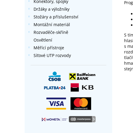
Konektory, spojky
Prog
Držáky a výložníky
Stožáry a příslušenství
Montážní materiál
Rozvaděče-skříně
S tí
Osvětlení
hlas
s ma
Měřící přístroje
rozd
Síťové UTP rozvody
tlač
hmat
stej