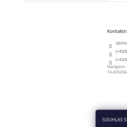
Z
á
p
a
t
Kontaktn
í
obch
(+420
(+420
Navigace:
14.435256
SOUHLAS S