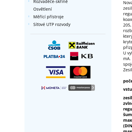
Rozvaděče-skříně
Nová
zesi
Osvětlení
regu
Měřící přístroje
koax
Síťové UTP rozvody
205,
rozb
kter
kryt
přiz
U vy
mA. 
spoj
Zesi
poč
vst
zesí
zvln
regu
šumo
max
(DI
max