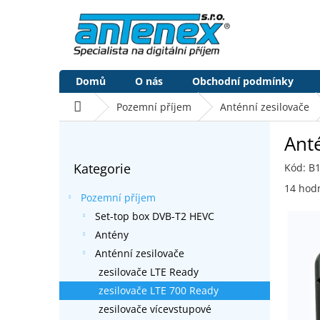
Přejít
na
obsah
Domů
O nás
Obchodní podmínky
Domů
Pozemní příjem
Anténní zesilovače
P
Ant
o
Přeskočit
s
Kategorie
Kód:
B
kategorie
t
Průměr
r
14 hod
Pozemní příjem
hodnoc
a
produk
Set-top box DVB-T2 HEVC
n
je
Antény
n
3,4
í
Anténní zesilovače
z
p
5
zesilovače LTE Ready
a
hvězdič
zesilovače LTE 700 Ready
n
zesilovače vícevstupové
e