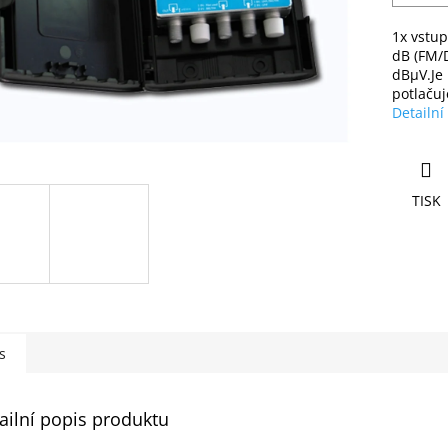
1x vstup
dB (FM/D
dBµV.Je
potlačuj
Detailní
TISK
s
ailní popis produktu