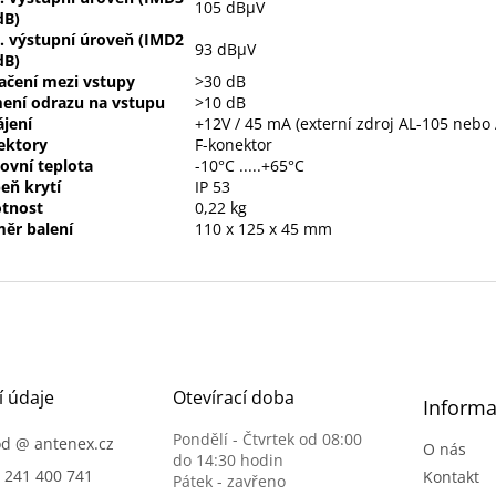
105 dBµV
dB)
. výstupní úroveň (IMD2
93 dBµV
dB)
ačení mezi vstupy
>30 dB
ení odrazu na vstupu
>10 dB
jení
+12V / 45 mA (externí zdroj AL-105 nebo
ektory
F-konektor
ovní teplota
-10°C .....+65°C
eň krytí
IP 53
tnost
0,22 kg
ěr balení
110 x 125 x 45 mm
í údaje
Otevírací doba
Informa
Pondělí - Čtvrtek od 08:00
od
@
antenex.cz
O nás
do 14:30 hodin
) 241 400 741
Kontakt
Pátek - zavřeno