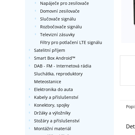
Napáječe pro zesilovače
l
Domovní zesilovače
Slučovače signálu
Rozbočovače signálu
Televizní zásuvky
Filtry pro potlačení LTE signálu
Satelitní příjem
Smart Box Android™
DAB - FM - Internetová rádia
Sluchátka, reproduktory
Meteostanice
Elektronika do auta
Kabely a příslušenství
Konektory, spojky
Popi
Držáky a výložníky
Stožáry a příslušenství
Det
Montážní materiál