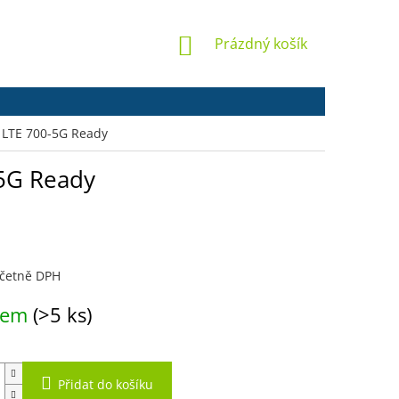
NÁKUPNÍ
Prázdný košík
KOŠÍK
 LTE 700-5G Ready
-5G Ready
včetně DPH
dem
(>5 ks)
Přidat do košíku