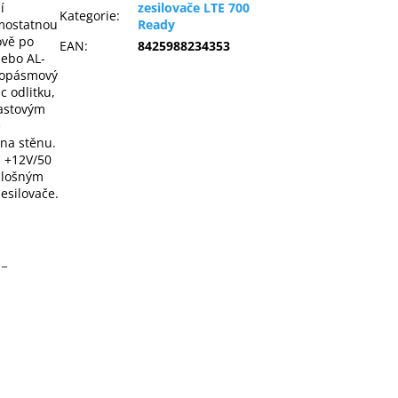
í
zesilovače LTE 700
Kategorie
:
amostatnou
Ready
ově po
EAN
:
8425988234353
nebo AL-
okopásmový
 odlitku,
lastovým
e
 na stěnu.
ů +12V/50
plošným
esilovače.
 _