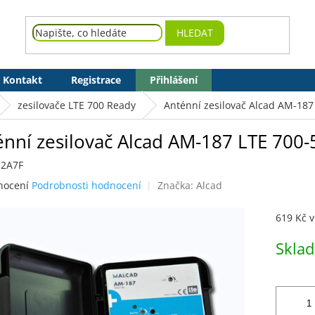
HLEDAT
Kontakt
Registrace
Přihlášení
zesilovače LTE 700 Ready
Anténní zesilovač Alcad AM-187
énní zesilovač Alcad AM-187 LTE 700
12A7F
né
nocení
Podrobnosti hodnocení
Značka:
Alcad
ení
tu
619 Kč 
Měrná
Skla
cena:
ek.