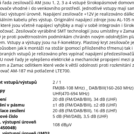
 řada zesilovačů AM jsou 1, 2, 3 a 4 vstupé širokopásmové domovn
lovače vhodné i do venkovního prostředí. Jednotlivé vstupy mají s
laci výstupní úrovně. Napájení zesilovače +12V je realizováno dálk
iálním kabelu přes výstup. Originální napájecí zdroje jsou AL-105 
 které jsou včetně napájecí vyhýbky a mají v sobě integrován i šir
očovač. Zesilovače vyráběné SMT technologií jsou umístěny v Zamac
ý je proti povětrnostním podmínkám chráněn novým odolnějším p
em. Vstupy a výstupy jsou na F-konektory. Plastový kryt zesilovače j
působen jak k montáži na stožár (pomocí přiloženého třmenu) tak i
braných vstupů je relizováno přes vypínač napájení předzesilovač
U nové řady je vylepšeno elektrické a mechanické propojení mezi 
em a Zamac odlitkem které vede k větší odolnosti proti rozkmitání z
lovač AM-187 má potlačené LTE700.
et vstupů/výstupů
2 / 1
FM(88-108 MHz) _ DAB/BIII(160-260 MHz)
upy
UHF(470-694 MHz)
lení
20 dB (FM/DAB/BIII), 34 dB (UHF)
ění v pásmu
±1 dB (FM/DAB/BIII), ±2 dB (UHF)
lace zesílení
20 dB (FM/DAB/BIII), 16 dB (UHF)
vé číslo
5 dB (FM/DAB), 3,5 dB (UHF)
. výstupní úroveň
108 dBµV
N45004B)
. výstupní úroveň (IMD3