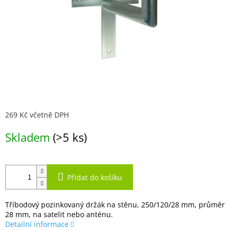
269 Kč včetně DPH
Měrná
Skladem
(>5 ks)
cena:
Přidat do košíku
Tříbodový pozinkovaný držák na stěnu, 250/120/28 mm, průměr
28 mm, na satelit nebo anténu.
Detailní informace