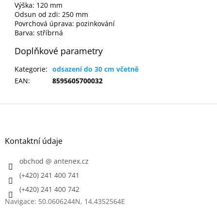
Výška: 120 mm
Odsun od zdi: 250 mm
Povrchová úprava: pozinkování
Barva: stříbrná
Doplňkové parametry
Kategorie
:
odsazení do 30 cm včetně
EAN
:
8595605700032
Z
á
p
a
Kontaktní údaje
t
í
obchod
@
antenex.cz
(+420) 241 400 741
(+420) 241 400 742
Navigace: 50.0606244N, 14.4352564E