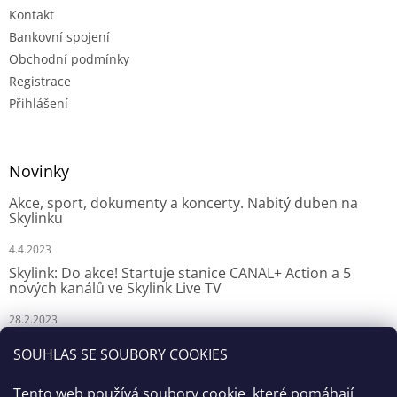
Kontakt
Bankovní spojení
Obchodní podmínky
Registrace
Přihlášení
Novinky
Akce, sport, dokumenty a koncerty. Nabitý duben na
Skylinku
4.4.2023
Skylink: Do akce! Startuje stanice CANAL+ Action a 5
nových kanálů ve Skylink Live TV
28.2.2023
Skylink: CANAL+ Action odstartuje za týden na Skylinku
SOUHLAS SE SOUBORY COOKIES
23.2.2023
Tento web používá soubory cookie, které pomáhají