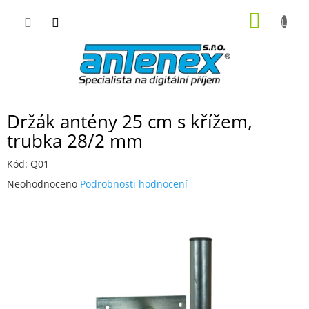
Přejít
NÁKUP
na
obsah
KOŠÍK
Držák antény 25 cm s křížem,
trubka 28/2 mm
Kód:
Q01
Průměrné
Neohodnoceno
Podrobnosti hodnocení
hodnocení
produktu
je
0,0
z
5
hvězdiček.