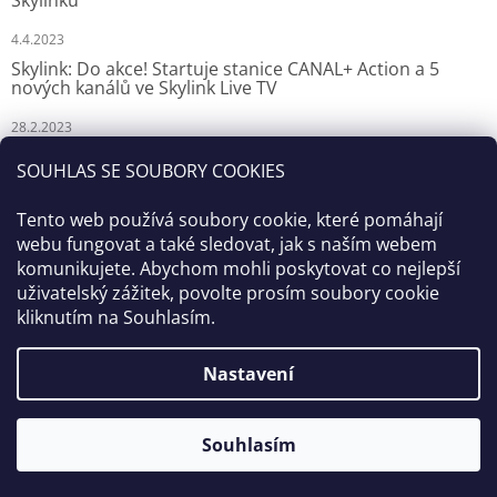
Skylinku
4.4.2023
Skylink: Do akce! Startuje stanice CANAL+ Action a 5
nových kanálů ve Skylink Live TV
28.2.2023
Skylink: CANAL+ Action odstartuje za týden na Skylinku
SOUHLAS SE SOUBORY COOKIES
23.2.2023
Tento web používá soubory cookie, které pomáhají
webu fungovat a také sledovat, jak s naším webem
komunikujete. Abychom mohli poskytovat co nejlepší
uživatelský zážitek, povolte prosím soubory cookie
kliknutím na Souhlasím.
Nastavení
Vytvořil Shoptet
Souhlasím
Copyright 2026
Antenex
. Všechna práva vyhrazena.