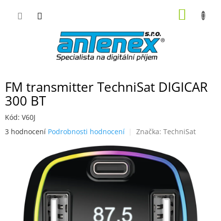
Přejít
NÁKUP
na
obsah
KOŠÍK
FM transmitter TechniSat DIGICAR
300 BT
Kód:
V60J
Průměrné
3 hodnocení
Podrobnosti hodnocení
Značka:
TechniSat
hodnocení
produktu
je
4,7
z
5
hvězdiček.