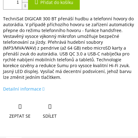
Přidat do košíku
TechniSat DIGICAR 300 BT přenáší hudbu a telefonní hovory do
autorádia. V případě příchozího hovoru se zařízení automaticky
přepne do režimu telefonního hovoru - funkce handsfree.
Vestavěný vysoce výkonný mikrofon umožňuje bezpečné
telefonování za jízdy. Přehrává hudební soubory
(MP3/MVA/WAV) z pendrive (až 64 GB) nebo microSD karty a
přenáší zvuk do autorádia. USB QC 3.0 a USB-C nabíječka pro
rychlé nabíjení mobilních telefonů a tabletů. Technologie
korekce ozvěny a redukce šumu pro vysoce kvalitní Hi-Fi zvuk.
Jasný LED displej. Vysílač má decentní podsvícení, jehož barvu
lze změnit jedním tlačítkem.
Detailní informace
ZEPTAT SE
SDÍLET