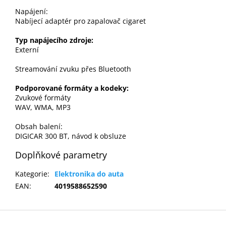
Napájení:
Nabíjecí adaptér pro zapalovač cigaret
Typ napájecího zdroje:
Externí
Streamování zvuku přes Bluetooth
Podporované formáty a kodeky:
Zvukové formáty
WAV, WMA, MP3
Obsah balení:
DIGICAR 300 BT, návod k obsluze
Doplňkové parametry
Kategorie
:
Elektronika do auta
EAN
:
4019588652590
Z
á