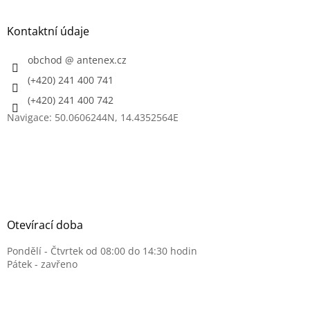
p
a
Kontaktní údaje
t
í
obchod
@
antenex.cz
(+420) 241 400 741
(+420) 241 400 742
Navigace: 50.0606244N, 14.4352564E
Otevírací doba
Pondělí - Čtvrtek od 08:00 do 14:30 hodin
Pátek - zavřeno