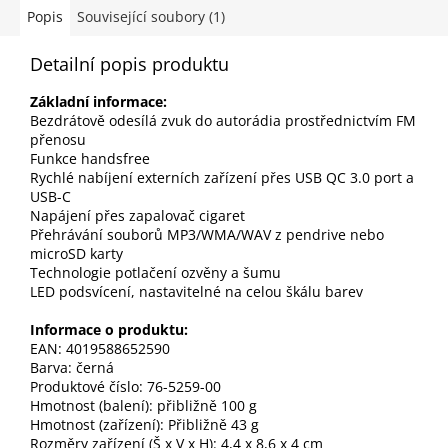
Popis
Související soubory (1)
Detailní popis produktu
Základní informace:
Bezdrátově odesílá zvuk do autorádia prostřednictvím FM
přenosu
Funkce handsfree
Rychlé nabíjení externích zařízení přes USB QC 3.0 port a
USB-C
Napájení přes zapalovač cigaret
Přehrávání souborů MP3/WMA/WAV z pendrive nebo
microSD karty
Technologie potlačení ozvěny a šumu
LED podsvícení, nastavitelné na celou škálu barev
Informace o produktu:
EAN: 4019588652590
Barva: černá
Produktové číslo: 76-5259-00
Hmotnost (balení): přibližně 100 g
Hmotnost (zařízení): Přibližně 43 g
Rozměry zařízení (Š x V x H): 4,4 x 8,6 x 4 cm