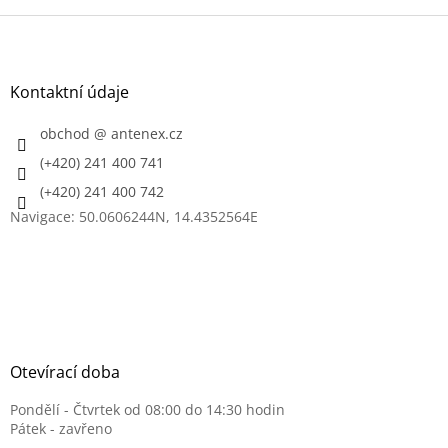
Z
á
p
a
Kontaktní údaje
t
í
obchod
@
antenex.cz
(+420) 241 400 741
(+420) 241 400 742
Navigace: 50.0606244N, 14.4352564E
Otevírací doba
Pondělí - Čtvrtek od 08:00 do 14:30 hodin
Pátek - zavřeno