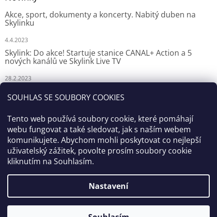
Akce, sport, dokumenty a koncerty. Nabitý duben na
Skylinku
4.4.2023
Skylink: Do akce! Startuje stanice CANAL+ Action a 5
nových kanálů ve Skylink Live TV
28.2.2023
Skylink: CANAL+ Action odstartuje za týden na Skylinku
SOUHLAS SE SOUBORY COOKIES
23.2.2023
Tento web používá soubory cookie, které pomáhají
webu fungovat a také sledovat, jak s naším webem
komunikujete. Abychom mohli poskytovat co nejlepší
uživatelský zážitek, povolte prosím soubory cookie
kliknutím na Souhlasím.
Nastavení
Vytvořil Shoptet