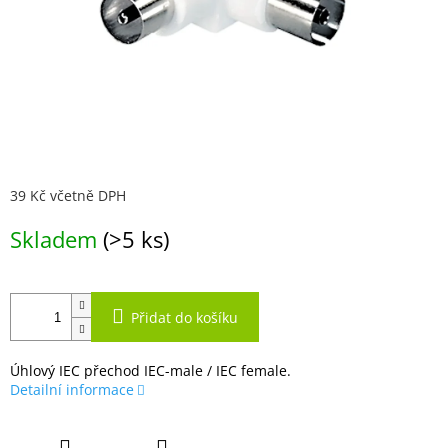
39 Kč včetně DPH
Měrná
Skladem
(>5 ks)
cena:
Přidat do košíku
Úhlový IEC přechod IEC-male / IEC female.
Detailní informace