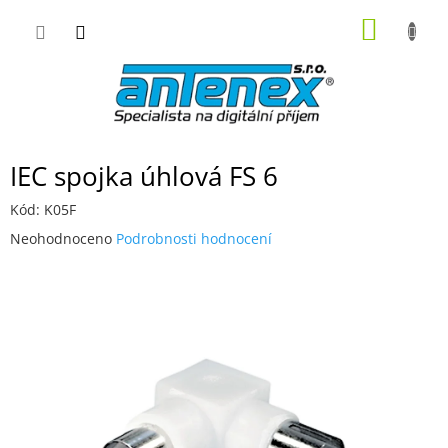
Přejít
NÁKUP
na
obsah
KOŠÍK
IEC spojka úhlová FS 6
Kód:
K05F
Průměrné
Neohodnoceno
Podrobnosti hodnocení
hodnocení
produktu
je
0,0
z
5
hvězdiček.