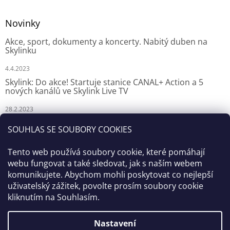
Novinky
Akce, sport, dokumenty a koncerty. Nabitý duben na
Skylinku
4.4.2023
Skylink: Do akce! Startuje stanice CANAL+ Action a 5
nových kanálů ve Skylink Live TV
28.2.2023
Skylink: CANAL+ Action odstartuje za týden na Skylinku
SOUHLAS SE SOUBORY COOKIES
23.2.2023
Tento web používá soubory cookie, které pomáhají
webu fungovat a také sledovat, jak s naším webem
komunikujete. Abychom mohli poskytovat co nejlepší
uživatelský zážitek, povolte prosím soubory cookie
kliknutím na Souhlasím.
Nastavení
Vytvořil Shoptet