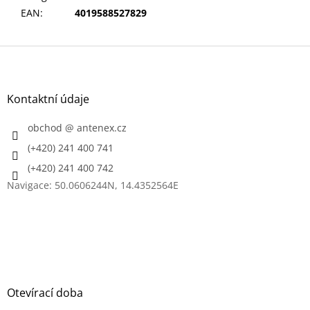
EAN
:
4019588527829
Z
á
p
a
Kontaktní údaje
t
í
obchod
@
antenex.cz
(+420) 241 400 741
(+420) 241 400 742
Navigace: 50.0606244N, 14.4352564E
Otevírací doba