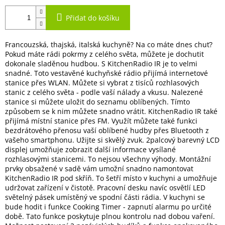
Přidat do košíku
Francouzská, thajská, italská kuchyně? Na co máte dnes chuť?
Pokud máte rádi pokrmy z celého světa, můžete je dochutit
dokonale sladěnou hudbou. S KitchenRadio IR je to velmi
snadné. Toto vestavěné kuchyňské rádio přijímá internetové
stanice přes WLAN. Můžete si vybrat z tisíců rozhlasových
stanic z celého světa - podle vaší nálady a vkusu. Nalezené
stanice si můžete uložit do seznamu oblíbených. Tímto
způsobem se k nim můžete snadno vrátit. KitchenRadio IR také
přijímá místní stanice přes FM. Využít můžete také funkci
bezdrátového přenosu vaší oblíbené hudby přes Bluetooth z
vašeho smartphonu. Užijte si skvělý zvuk. 2palcový barevný LCD
displej umožňuje zobrazit další informace vysílané
rozhlasovými stanicemi. To nejsou všechny výhody. Montážní
prvky obsažené v sadě vám umožní snadno namontovat
KitchenRadio IR pod skříň. To šetří místo v kuchyni a umožňuje
udržovat zařízení v čistotě. Pracovní desku navíc osvětlí LED
světelný pásek umístěný ve spodní části rádia. V kuchyni se
bude hodit i funkce Cooking Timer - zapnutí alarmu po určité
době. Tato funkce poskytuje plnou kontrolu nad dobou vaření.