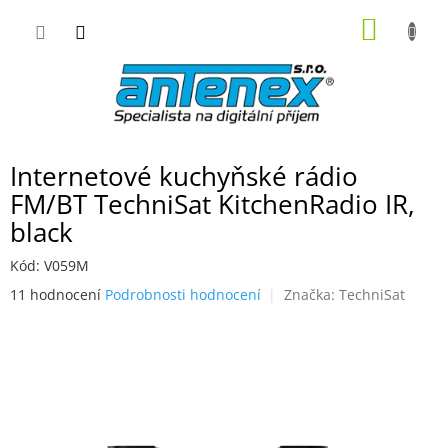
Přejít
NÁKUP
na
obsah
KOŠÍK
Internetové kuchyňské rádio
FM/BT TechniSat KitchenRadio IR,
black
Kód:
V059M
Průměrné
11 hodnocení
Podrobnosti hodnocení
Značka:
TechniSat
hodnocení
produktu
je
3,6
z
5
hvězdiček.