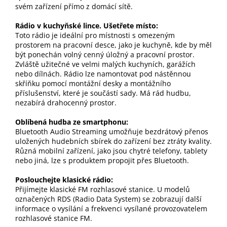
svém zařízení přímo z domácí sítě.
Rádio v kuchyňské lince. Ušetřete místo:
Toto rádio je ideální pro místnosti s omezeným
prostorem na pracovní desce, jako je kuchyně, kde by měl
být ponechán volný cenný úložný a pracovní prostor.
Zvláště užitečné ve velmi malých kuchyních, garážích
nebo dílnách. Rádio lze namontovat pod nástěnnou
skříňku pomocí montážní desky a montážního
příslušenství, které je součástí sady. Má rád hudbu,
nezabírá drahocenný prostor.
Oblíbená hudba ze smartphonu:
Bluetooth Audio Streaming umožňuje bezdrátový přenos
uložených hudebních sbírek do zařízení bez ztráty kvality.
Různá mobilní zařízení, jako jsou chytré telefony, tablety
nebo jiná, lze s produktem propojit přes Bluetooth.
Poslouchejte klasické rádio:
Přijímejte klasické FM rozhlasové stanice. U modelů
označených RDS (Radio Data System) se zobrazují další
informace o vysílání a frekvenci vysílané provozovatelem
rozhlasové stanice FM.