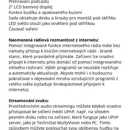
Přehrávání podcastů
2" LCD barevný displej
Funkce budíku a opakovaného buzení
Sada obsahuje desku a šrouby pro montáž pod skříňku
LED světlo slouží jako osvětlení pod skříňkou
Časovač vaření
Neomezená rádiová rozmanitost z internetu:
Pomocí integrované funkce internetového rádia máte bez
námahy přístup k tisícům internetových rádií - kromě
stanic, které pravidelně přijímáte. Zařízení lze snadno
připojit k internetu přes domácí síť pomocí integrovaného
síťového rozhraní. Výběr programů se neustále rozšiřuje
a automaticky aktualizuje. Abyste mohli i v budoucnu
pokračovat v objevování mnoha vzrušujících programů z
celého světa (vyžaduje širokopásmové připojení k
internetu).
Streamování zvuku:
Prostřednictvím audio streamingu můžete kdykoli snadno
přistupovat ke sdílení médií UPnP, např. na síťovém
pevném disku nebo na zařízení, které funguje jako UPnP
server, jako je TechniSat MultyVision nebo PC. Tímto
způsobem můžete poslouchat svou oblíbenou hudbu na