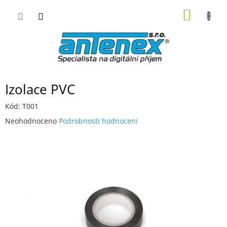
Přejít
NÁKUP
na
obsah
KOŠÍK
Izolace PVC
Kód:
T001
Průměrné
Neohodnoceno
Podrobnosti hodnocení
hodnocení
produktu
je
0,0
z
5
hvězdiček.