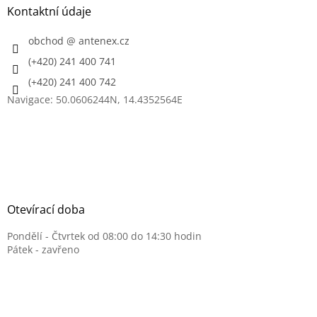
a
Kontaktní údaje
t
í
obchod
@
antenex.cz
(+420) 241 400 741
(+420) 241 400 742
Navigace: 50.0606244N, 14.4352564E
Otevírací doba
Pondělí - Čtvrtek od 08:00 do 14:30 hodin
Pátek - zavřeno