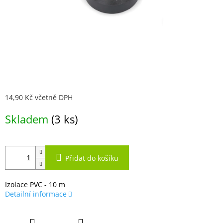
14,90 Kč včetně DPH
Měrná
Skladem
(3 ks)
cena:
Přidat do košíku
Izolace PVC - 10 m
Detailní informace