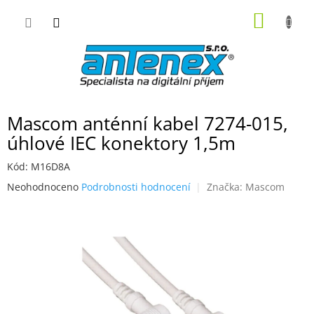
Přejít
NÁKUP
na
obsah
KOŠÍK
Mascom anténní kabel 7274-015,
úhlové IEC konektory 1,5m
Kód:
M16D8A
Průměrné
Neohodnoceno
Podrobnosti hodnocení
Značka:
Mascom
hodnocení
produktu
je
0,0
z
5
hvězdiček.