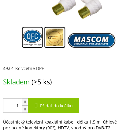
49,01 Kč včetně DPH
Měrná
Skladem
(>5 ks)
cena:
Přidat do košíku
Účastnický televizní koaxiální kabel, délka 1.5 m, úhlové
pozlacené konektory (90°), HDTV, vhodný pro DVB-T2.