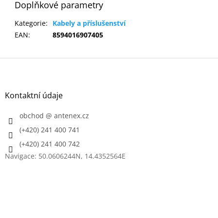
Doplňkové parametry
Kategorie
:
Kabely a příslušenství
EAN
:
8594016907405
Z
á
p
a
Kontaktní údaje
t
í
obchod
@
antenex.cz
(+420) 241 400 741
(+420) 241 400 742
Navigace: 50.0606244N, 14.4352564E