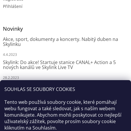
Přihlášení
Novinky
Akce, sport, dokumenty a koncerty. Nabitý duben na
Skylinku
4.4.2023
Skylink: Do akce! Startuje stanice CANAL+ Action a 5
nových kanálů ve Skylink Live TV
28.2.2023
Skylink: CANAL+ Action odstartuje za týden na Skylinku
SOUHLAS SE SOUBORY COOKIES
23.2.2023
Tento web používá soubory cookie, které pomáhají
webu fungovat a také sledovat, jak s naším webem
komunikujete. Abychom mohli poskytovat co nejlepší
uživatelský zážitek, povolte prosím soubory cookie
kliknutím na Souhlasím.