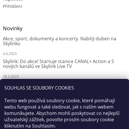
Přihlášení
Novinky
Akce, sport, dokumenty a koncerty. Nabitý duben na
Skylinku
4.4.2023
Skylink: Do akce! Startuje stanice CANAL+ Action a 5
nových kanálů ve Skylink Live TV
28.2.2023
Skylink: CANAL+ Action odstartuje za týden na Skylinku
SOUHLAS SE SOUBORY COOKIES
23.2.2023
Tento web používá soubory cookie, které pomáhají
webu fungovat a také sledovat, jak s naším webem
komunikujete. Abychom mohli poskytovat co nejlepší
uživatelský zážitek, povolte prosím soubory cookie
kliknutím na Souhlasím.