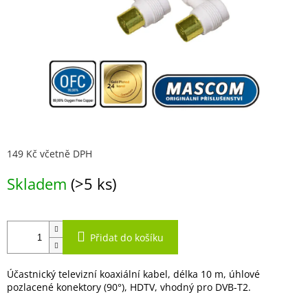
149 Kč včetně DPH
Měrná
Skladem
(>5 ks)
cena:
Přidat do košíku
Účastnický televizní koaxiální kabel, délka 10 m, úhlové
pozlacené konektory (90°), HDTV, vhodný pro DVB-T2.