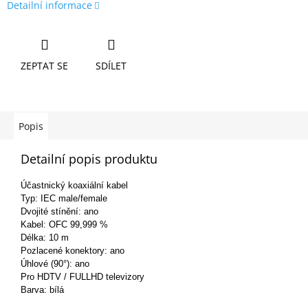
Detailní informace
ZEPTAT SE
SDÍLET
Popis
Detailní popis produktu
Účastnický koaxiální kabel
Typ: IEC male/female
Dvojité stínění: ano
Kabel: OFC 99,999 %
Délka: 10 m
Pozlacené konektory: ano
Úhlové (90°): ano
Pro HDTV / FULLHD televizory
Barva: bílá