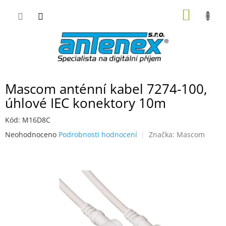
Přejít
NÁKUP
na
obsah
KOŠÍK
Mascom anténní kabel 7274-100,
úhlové IEC konektory 10m
Kód:
M16D8C
Průměrné
Neohodnoceno
Podrobnosti hodnocení
Značka:
Mascom
hodnocení
produktu
je
0,0
z
5
hvězdiček.