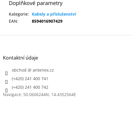
Doplňkové parametry
Kategorie
:
Kabely a příslušenství
EAN
:
8594016907429
Z
á
p
a
Kontaktní údaje
t
í
obchod
@
antenex.cz
(+420) 241 400 741
(+420) 241 400 742
Navigace: 50.0606244N, 14.4352564E