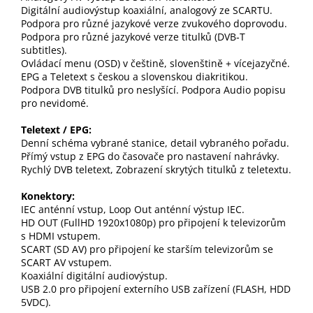
Digitální audiovýstup koaxiální, analogový ze SCARTU.
Podpora pro různé jazykové verze zvukového doprovodu.
Podpora pro různé jazykové verze titulků (DVB‐T
subtitles).
Ovládací menu (OSD) v češtině, slovenštině + vícejazyčné.
EPG a Teletext s českou a slovenskou diakritikou.
Podpora DVB titulků pro neslyšící. Podpora Audio popisu
pro nevidomé.
Teletext / EPG:
Denní schéma vybrané stanice, detail vybraného pořadu.
Přímý vstup z EPG do časovače pro nastavení nahrávky.
Rychlý DVB teletext, Zobrazení skrytých titulků z teletextu.
Konektory:
IEC anténní vstup, Loop Out anténní výstup IEC.
HD OUT (FullHD 1920x1080p) pro připojení k televizorům
s HDMI vstupem.
SCART (SD AV) pro připojení ke starším televizorům se
SCART AV vstupem.
Koaxiální digitální audiovýstup.
USB 2.0 pro připojení externího USB zařízení (FLASH, HDD
5VDC).