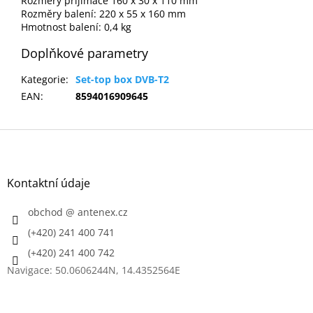
Rozměry přijímače 160 x 30 x 110 mm
Rozměry balení: 220 x 55 x 160 mm
Hmotnost balení: 0,4 kg
Doplňkové parametry
Kategorie
:
Set-top box DVB-T2
EAN
:
8594016909645
Z
á
p
a
Kontaktní údaje
t
í
obchod
@
antenex.cz
(+420) 241 400 741
(+420) 241 400 742
Navigace: 50.0606244N, 14.4352564E