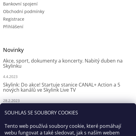
Bankovní spojení
Obchodní podmínky
Registrace
Přihlášení
Novinky
Akce, sport, dokumenty a koncerty. Nabitý duben na
Skylinku
4.4.2023
Skylink: Do akce! Startuje stanice CANAL+ Action a 5
nových kanálů ve Skylink Live TV
28.2.2023
Skylink: CANAL+ Action odstartuje za týden na Skylinku
SOUHLAS SE SOUBORY COOKIES
23.2.2023
Tento web používá soubory cookie, které pomáhají
webu fungovat a také sledovat, jak s naším webem