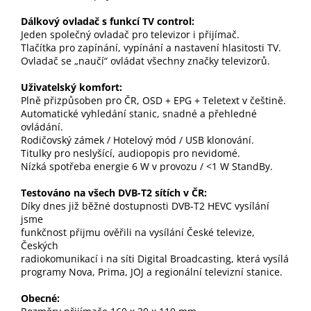
Dálkový ovladač s funkcí TV control:
Jeden společný ovladač pro televizor i přijímač.
Tlačítka pro zapínání, vypínání a nastavení hlasitosti TV.
Ovladač se „naučí“ ovládat všechny značky televizorů.
Uživatelský komfort:
Plně přizpůsoben pro ČR, OSD + EPG + Teletext v češtině.
Automatické vyhledání stanic, snadné a přehledné
ovládání.
Rodičovský zámek / Hotelový mód / USB klonování.
Titulky pro neslyšící, audiopopis pro nevidomé.
Nízká spotřeba energie 6 W v provozu / <1 W StandBy.
Testováno na všech DVB-T2 sítích v ČR:
Díky dnes již běžné dostupnosti DVB‐T2 HEVC vysílání
jsme
funkčnost přijmu ověřili na vysílání České televize,
Českých
radiokomunikací i na síti Digital Broadcasting, která vysílá
programy Nova, Prima, JOJ a regionální televizní stanice.
Obecné: