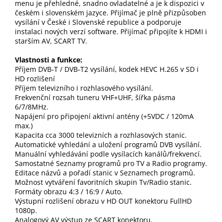
menu je přehledné, snadno ovladatelné a je k dispozici v
českém i slovenském jazyce. Přijímač je plně přizpůsoben
vysílání v České i Slovenské republice a podporuje
instalaci nových verzí software. Přijímač připojíte k HDMI i
starším AV, SCART TV.
Vlastnosti a funkce:
Příjem DVB‐T / DVB‐T2 vysílání, kodek HEVC H.265 v SD i
HD rozlišení
Příjem televizního i rozhlasového vysílání.
Frekvenční rozsah tuneru VHF+UHF, šířka pásma
6/7/8MHz.
Napájení pro připojení aktivní antény (+5VDC / 120mA
max.)
Kapacita cca 3000 televizních a rozhlasových stanic.
Automatické vyhledání a uložení programů DVB vysílání.
Manuální vyhledávání podle vysílacích kanálů/frekvencí.
Samostatné Seznamy programů pro TV a Radio programy.
Editace názvů a pořadí stanic v Seznamech programů.
Možnost vytváření favoritních skupin Tv/Radio stanic.
Formáty obrazu 4:3 / 16:9 / Auto.
Výstupní rozlišení obrazu v HD OUT konektoru FullHD
1080p.
Analogový AV výstup ze SCART konektoru.