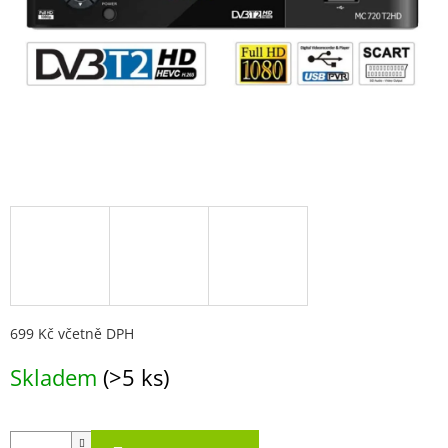
699 Kč včetně DPH
Měrná
Skladem
(>5 ks)
cena: