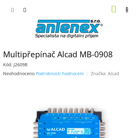
Přejít
NÁKUP
na
obsah
KOŠÍK
Multipřepínač Alcad MB-0908
Kód:
J2609B
Průměrné
Neohodnoceno
Podrobnosti hodnocení
Značka:
Alcad
hodnocení
produktu
je
0,0
z
5
hvězdiček.