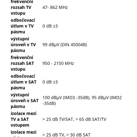
frekvenční
rozsah TV
47- 862 MHz
vstupu
odbočovací
útlum v TV
0 dB ±3
pásmu
výstupní
úroveň v TV
99 dBµV (DIN 45004B)
pásmu
frekvenční
rozsah SAT
950 - 2150 MHz
vstupu
odbočovací
útlum v SAT
0 dB ±3
pásmu
výstupní
100 dBµV (IMD3 -35dB), 95 dBµV (IMD2
úroveň v SAT
-35dB)
pásmu
izolace mezi
TV a SAT
> 25 dB TV/SAT, > 65 dB SAT/TV
vstupem
izolace mezi
> 25 dB TV, > 30 dB SAT