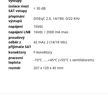
výstupy
izolace mezi
> 30 dB
SAT vstupy
přepínání
DiSEqC 2.0, 14/18V, 0/22 KHz
výstupů
napájení
16Vdc
napájení LNB
16Vdc / 2000 mA max.
proudový
odběr z
42 mA± 2 (14/18 Vdc)
přijímače SAT
konektory
F-konektory
pracovní
-10°C .....+45°C (+55°C s ventilátorem)
teplota
rozměr
207 x 129 x 45 mm
Z
á
p