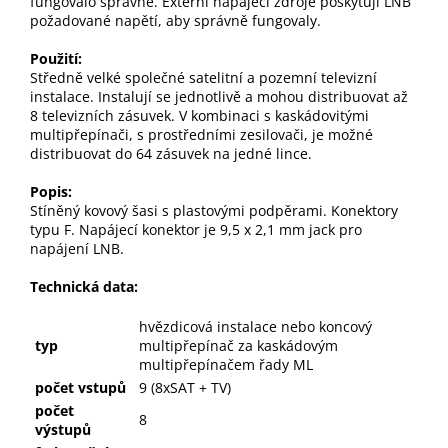
fungovalo správně. Externí napájecí zdroje poskytují LNB
požadované napětí, aby správně fungovaly.
Použití:
Středně velké společné satelitní a pozemní televizní
instalace. Instalují se jednotlivě a mohou distribuovat až
8 televizních zásuvek. V kombinaci s kaskádovitými
multipřepínači, s prostředními zesilovači, je možné
distribuovat do 64 zásuvek na jedné lince.
Popis:
Stíněný kovový šasi s plastovými podpěrami. Konektory
typu F. Napájecí konektor je 9,5 x 2,1 mm jack pro
napájení LNB.
Technická data:
hvězdicová instalace nebo koncový
typ
multipřepínač za kaskádovým
multipřepínačem řady ML
počet vstupů
9 (8xSAT + TV)
počet
8
výstupů