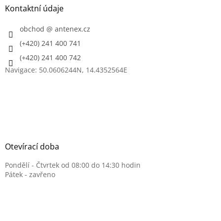
a
Kontaktní údaje
t
í
obchod
@
antenex.cz
(+420) 241 400 741
(+420) 241 400 742
Navigace: 50.0606244N, 14.4352564E
Otevírací doba
Pondělí - Čtvrtek od 08:00 do 14:30 hodin
Pátek - zavřeno