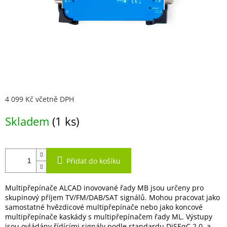
4 099 Kč včetně DPH
Měrná
Skladem
(1 ks)
cena:
Přidat do košíku
Multipřepínače ALCAD inovované řady MB jsou určeny pro
skupinový příjem TV/FM/DAB/SAT signálů. Mohou pracovat jako
samostatné hvězdicové multipřepínače nebo jako koncové
multipřepínače kaskády s multipřepínačem řady ML. Výstupy
jsou ovládány řídícími signály podle standardu DiSEqC 2.0. a