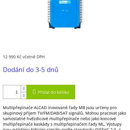
12 990 Kč včetně DPH
Měrná
Dodání do 3-5 dnů
cena:
Přidat do košíku
Multipřepínače ALCAD inovované řady MB jsou určeny pro
skupinový příjem TV/FM/DAB/SAT signálů. Mohou pracovat jako
samostatné hvězdicové multipřepínače nebo jako koncové
multipřepínače kaskády s multipřepínačem řady ML. Výstupy
jsou ovládány řídícími signály podle standardu DiSEqC 2.0. a