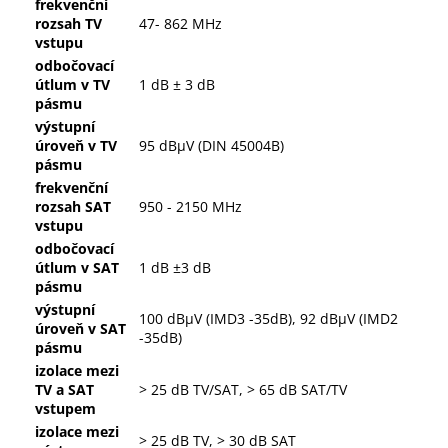
frekvenční
rozsah TV
47- 862 MHz
vstupu
odbočovací
útlum v TV
1 dB ± 3 dB
pásmu
výstupní
úroveň v TV
95 dBµV (DIN 45004B)
pásmu
frekvenční
rozsah SAT
950 - 2150 MHz
vstupu
odbočovací
útlum v SAT
1 dB ±3 dB
pásmu
výstupní
100 dBµV (IMD3 -35dB), 92 dBµV (IMD2
úroveň v SAT
-35dB)
pásmu
izolace mezi
TV a SAT
> 25 dB TV/SAT, > 65 dB SAT/TV
vstupem
izolace mezi
> 25 dB TV, > 30 dB SAT