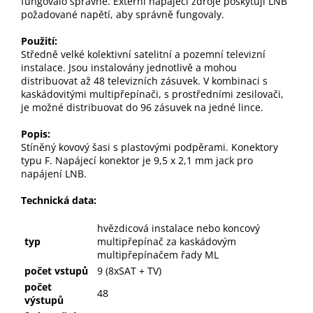
fungovalo správně. Externí napájecí zdroje poskytují LNB
požadované napětí, aby správně fungovaly.
Použití:
Středně velké kolektivní satelitní a pozemní televizní
instalace. Jsou instalovány jednotlivě a mohou
distribuovat až 48 televizních zásuvek. V kombinaci s
kaskádovitými multipřepínači, s prostředními zesilovači,
je možné distribuovat do 96 zásuvek na jedné lince.
Popis:
Stíněný kovový šasi s plastovými podpěrami. Konektory
typu F. Napájecí konektor je 9,5 x 2,1 mm jack pro
napájení LNB.
Technická data:
hvězdicová instalace nebo koncový
typ
multipřepínač za kaskádovým
multipřepínačem řady ML
počet vstupů
9 (8xSAT + TV)
počet
48
výstupů