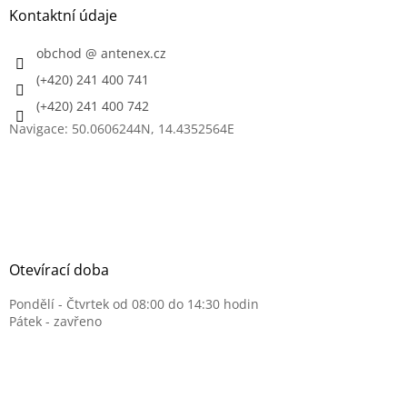
a
Kontaktní údaje
t
í
obchod
@
antenex.cz
(+420) 241 400 741
(+420) 241 400 742
Navigace: 50.0606244N, 14.4352564E
Otevírací doba
Pondělí - Čtvrtek od 08:00 do 14:30 hodin
Pátek - zavřeno