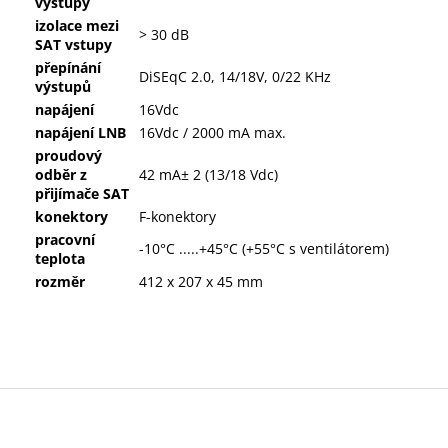
výstupy
izolace mezi
> 30 dB
SAT vstupy
přepínání
DiSEqC 2.0, 14/18V, 0/22 KHz
výstupů
napájení
16Vdc
napájení LNB
16Vdc / 2000 mA max.
proudový
odběr z
42 mA± 2 (13/18 Vdc)
přijímače SAT
konektory
F-konektory
pracovní
-10°C .....+45°C (+55°C s ventilátorem)
teplota
rozměr
412 x 207 x 45 mm
Z
á
p