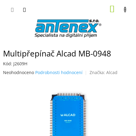
Přejít
NÁKUP
na
obsah
KOŠÍK
Multipřepínač Alcad MB-0948
Kód:
J2609H
Průměrné
Neohodnoceno
Podrobnosti hodnocení
Značka:
Alcad
hodnocení
produktu
je
0,0
z
5
hvězdiček.