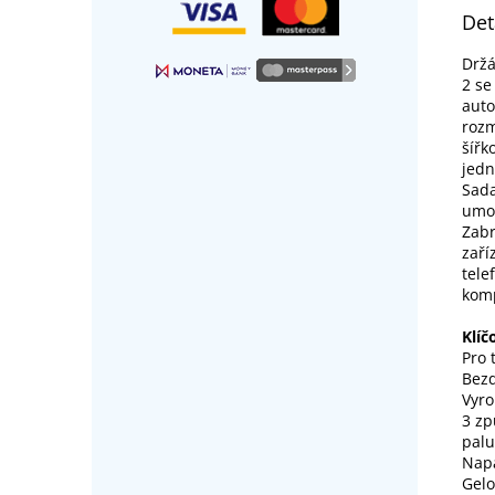
Det
Držá
2 se
auto
rozm
šířk
jedn
Sada
umož
Zabr
zaří
tele
komp
Klíč
Pro 
Bezd
Vyro
3 zp
palu
Napá
Gelo