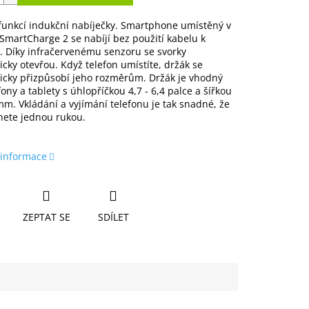
funkcí indukční nabíječky. Smartphone umístěný v
martCharge 2 se nabíjí bez použití kabelu k
. Díky infračervenému senzoru se svorky
cky otevřou. Když telefon umístíte, držák se
icky přizpůsobí jeho rozměrům. Držák je vhodný
fony a tablety s úhlopříčkou 4,7 - 6,4 palce a šířkou
m. Vkládání a vyjímání telefonu je tak snadné, že
nete jednou rukou.
 informace
ZEPTAT SE
SDÍLET