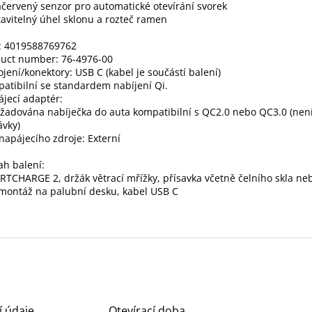
ačervený senzor pro automatické otevírání svorek
avitelný úhel sklonu a rozteč ramen
: 4019588769762
uct number: 76-4976-00
ojení/konektory: USB C (kabel je součástí balení)
atibilní se standardem nabíjení Qi.
jecí adaptér:
yžadována nabíječka do auta kompatibilní s QC2.0 nebo QC3.0 (není
vky)
napájecího zdroje: Externí
h balení:
TCHARGE 2, držák větrací mřížky, přísavka včetně čelního skla n
montáž na palubní desku, kabel USB C
í údaje
Otevírací doba