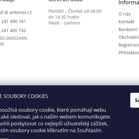
Informa
Pondělí - Čtvrtek od 08:00
od
@
antenex.cz
O nás
do 14:30 hodin
) 241 400 741
Kontakt
Pátek - zavřeno
Bankovní 
) 241 400 742
Obchodní
 50.0606244N,
4E
Registrac
Přihlášen
E SOUBORY COOKIES
S
používá soubory cookie, které pomáhají webu
také sledovat, jak s naším webem komunikujete.
li poskytovat co nejlepší uživatelský zážitek,
sím soubory cookie kliknutím na Souhlasím.