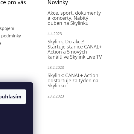
ce pro vás
Novinky
Akce, sport, dokumenty
a koncerty. Nabitý
duben na Skylinku
spojení
4.4.2023
 podmínky
Skylink: Do akce!
e
Startuje stanice CANAL+
í
Action a 5 nových
kanálů ve Skylink Live TV
28.2.2023
Skylink: CANAL+ Action
odstartuje za týden na
Skylinku
ouhlasím
23.2.2023