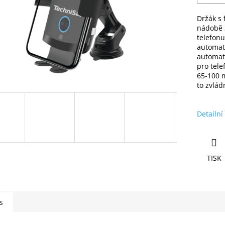
Držák s 
nádobě S
telefonu
automati
automat
pro tele
65-100 m
to zvlád
Detailní
TISK
s