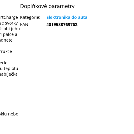
Doplňkové parametry
artCharge
Kategorie
:
Elektronika do auta
se svorky
EAN
:
4019588769762
ůsobí jeho
4 palce a
ládnete
trukce
erie
ou teplotu
nabíječka
 sklu nebo