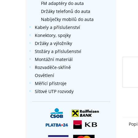
FM adaptéry do auta
l
Držáky telefonů do auta
Nabíječky mobilů do auta
Kabely a příslušenství
Konektory, spojky
Držáky a výložníky
Stožáry a příslušenství
Montážní materiál
Rozvaděče-skříně
Osvětlení
Měřící přístroje
Síťové UTP rozvody
Popi