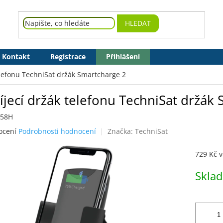
HLEDAT
Kontakt
Registrace
Přihlášení
elefonu TechniSat držák Smartcharge 2
íjecí držák telefonu TechniSat držák
058H
né
ocení
Podrobnosti hodnocení
Značka:
TechniSat
ení
tu
729 Kč 
Měrná
Skla
cena:
ek.