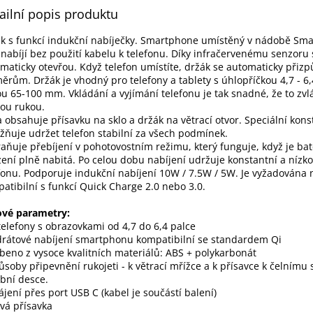
ailní popis produktu
k s funkcí indukční nabíječky. Smartphone umístěný v nádobě Sm
 nabíjí bez použití kabelu k telefonu. Díky infračervenému senzoru 
maticky otevřou. Když telefon umístíte, držák se automaticky přizp
ěrům. Držák je vhodný pro telefony a tablety s úhlopříčkou 4,7 - 6,
ou 65-100 mm. Vkládání a vyjímání telefonu je tak snadné, že to zv
ou rukou.
 obsahuje přísavku na sklo a držák na větrací otvor. Speciální kons
ňuje udržet telefon stabilní za všech podmínek.
aňuje přebíjení v pohotovostním režimu, který funguje, když je bat
zení plně nabitá. Po celou dobu nabíjení udržuje konstantní a nízk
fonu. Podporuje indukční nabíjení 10W / 7.5W / 5W. Je vyžadována 
atibilní s funkcí Quick Charge 2.0 nebo 3.0.
ové parametry:
telefony s obrazovkami od 4,7 do 6,4 palce
rátové nabíjení smartphonu kompatibilní se standardem Qi
beno z vysoce kvalitních materiálů: ABS + polykarbonát
ůsoby připevnění rukojeti - k větrací mřížce a k přísavce k čelnímu
bní desce.
jení přes port USB C (kabel je součástí balení)
vá přísavka