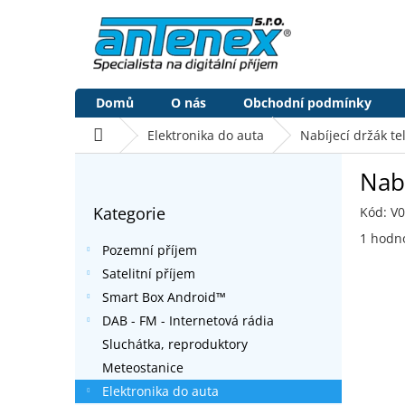
Přejít
na
obsah
Domů
O nás
Obchodní podmínky
Domů
Elektronika do auta
Nabíjecí držák t
P
Nab
o
Přeskočit
s
Kategorie
Kód:
V
kategorie
t
Průměr
r
1 hodn
Pozemní příjem
hodnoc
a
produk
Satelitní příjem
n
je
Smart Box Android™
n
5,0
í
DAB - FM - Internetová rádia
z
p
5
Sluchátka, reproduktory
a
hvězdič
Meteostanice
n
Elektronika do auta
e