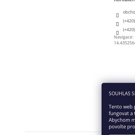
í
obch
(+420
(+420
Navigace:
14.435256
SOUHLAS S
Tento web 
fungovat a 
Abychom moh
povolte pro