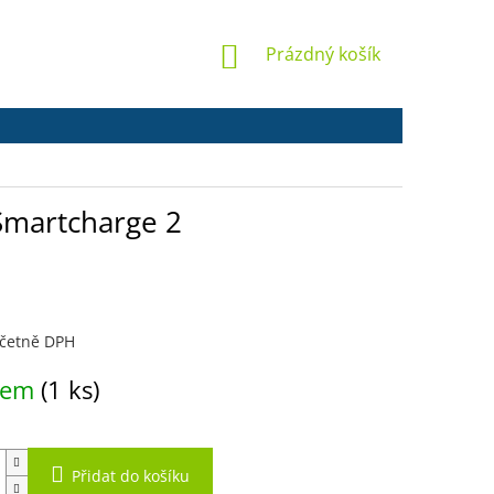
NÁKUPNÍ
Prázdný košík
KOŠÍK
 Smartcharge 2
včetně DPH
dem
(1 ks)
Přidat do košíku