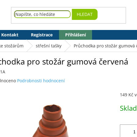
HLEDAT
Kontakt
Registrace
Přihlášení
 ke stožárům
střešní tašky
Průchodka pro stožár gumová 
chodka pro stožár gumová červená
51A
né
dnoceno
Podrobnosti hodnocení
ení
tu
149 Kč 
Měrná
Skla
cena:
ek.