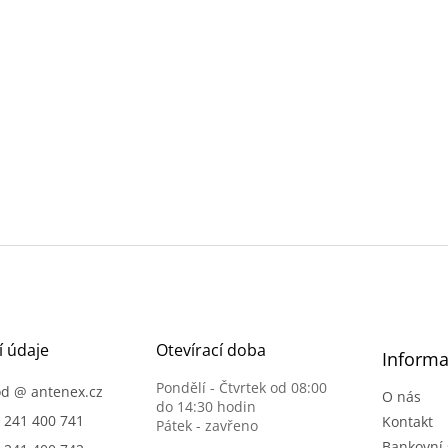
í údaje
Otevírací doba
Informa
Pondělí - Čtvrtek od 08:00
od
@
antenex.cz
O nás
do 14:30 hodin
) 241 400 741
Kontakt
Pátek - zavřeno
Bankovní 