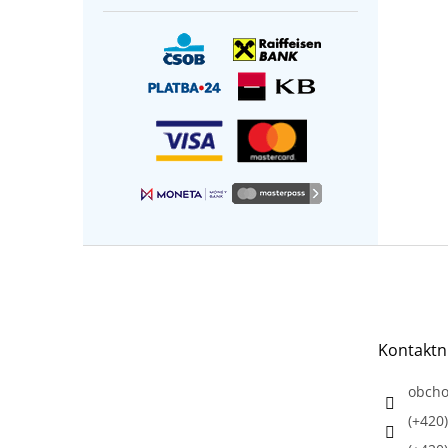
Z
á
p
a
t
Kontaktn
í
obch
(+420