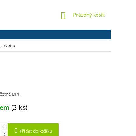
NÁKUPNÍ
Prázdný košík
KOŠÍK
červená
včetně DPH
dem
(3 ks)
Přidat do košíku