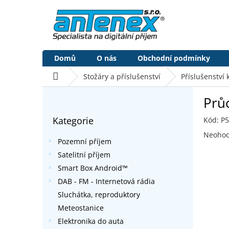
Přejít
na
obsah
Domů
O nás
Obchodní podmínky
Domů
Stožáry a příslušenství
Příslušenství
P
Prů
o
Přeskočit
s
Kategorie
Kód:
P
kategorie
t
Průměr
r
Neoho
Pozemní příjem
hodnoc
a
produk
Satelitní příjem
n
je
Smart Box Android™
n
0,0
í
DAB - FM - Internetová rádia
z
p
5
Sluchátka, reproduktory
a
hvězdič
Meteostanice
n
Elektronika do auta
e