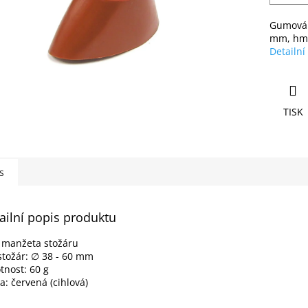
Gumová 
mm, hmo
Detailní
TISK
s
ailní popis produktu
 manžeta stožáru
stožár: ∅ 38 - 60 mm
nost: 60 g
a: červená (cihlová)