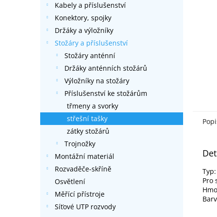
Kabely a příslušenství
l
Konektory, spojky
Držáky a výložníky
Stožáry a příslušenství
Stožáry anténní
Držáky anténních stožárů
Výložníky na stožáry
Příslušenství ke stožárům
třmeny a svorky
střešní tašky
Popi
zátky stožárů
Trojnožky
Det
Montážní materiál
Rozvaděče-skříně
Typ:
Pro 
Osvětlení
Hmot
Měřící přístroje
Barv
Síťové UTP rozvody