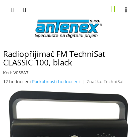
Přejít
NÁKUP
na
obsah
KOŠÍK
Radiopřijímač FM TechniSat
CLASSIC 100, black
Kód:
V058A7
Průměrné
12 hodnocení
Podrobnosti hodnocení
Značka:
TechniSat
hodnocení
produktu
je
4,5
z
5
hvězdiček.