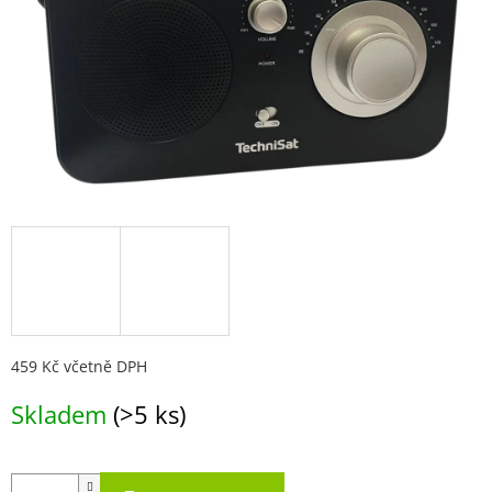
459 Kč včetně DPH
Měrná
Skladem
(>5 ks)
cena: