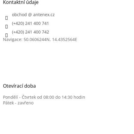
a
Kontaktní údaje
t
í
obchod
@
antenex.cz
(+420) 241 400 741
(+420) 241 400 742
Navigace: 50.0606244N, 14.4352564E
Otevírací doba
Pondělí - Čtvrtek od 08:00 do 14:30 hodin
Pátek - zavřeno