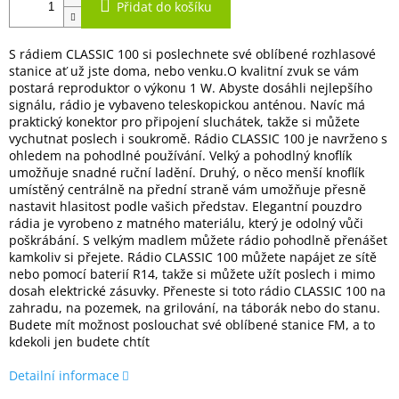
Přidat do košíku
S rádiem CLASSIC 100 si poslechnete své oblíbené rozhlasové
stanice ať už jste doma, nebo venku.O kvalitní zvuk se vám
postará reproduktor o výkonu 1 W. Abyste dosáhli nejlepšího
signálu, rádio je vybaveno teleskopickou anténou. Navíc má
praktický konektor pro připojení sluchátek, takže si můžete
vychutnat poslech i soukromě. Rádio CLASSIC 100 je navrženo s
ohledem na pohodlné používání. Velký a pohodlný knoflík
umožňuje snadné ruční ladění. Druhý, o něco menší knoflík
umístěný centrálně na přední straně vám umožňuje přesně
nastavit hlasitost podle vašich představ. Elegantní pouzdro
rádia je vyrobeno z matného materiálu, který je odolný vůči
poškrábání. S velkým madlem můžete rádio pohodlně přenášet
kamkoliv si přejete. Rádio CLASSIC 100 můžete napájet ze sítě
nebo pomocí baterií R14, takže si můžete užít poslech i mimo
dosah elektrické zásuvky. Přeneste si toto rádio CLASSIC 100 na
zahradu, na pozemek, na grilování, na táborák nebo do stanu.
Budete mít možnost poslouchat své oblíbené stanice FM, a to
kdekoli jen budete chtít
Detailní informace