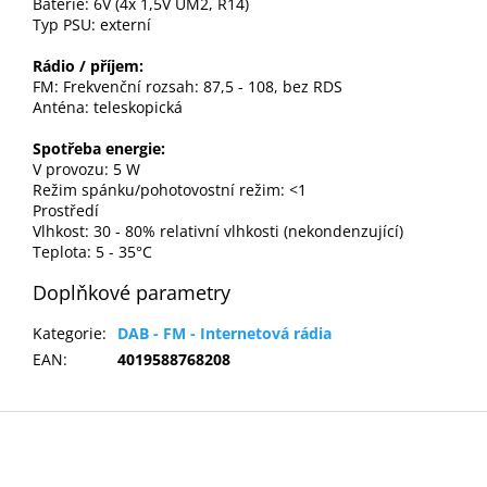
Baterie: 6V (4x 1,5V UM2, R14)
Typ PSU: externí
Rádio / příjem:
FM: Frekvenční rozsah: 87,5 - 108, bez RDS
Anténa: teleskopická
Spotřeba energie:
V provozu: 5 W
Režim spánku/pohotovostní režim: <1
Prostředí
Vlhkost: 30 - 80% relativní vlhkosti (nekondenzující)
Teplota: 5 - 35°C
Doplňkové parametry
Kategorie
:
DAB - FM - Internetová rádia
EAN
:
4019588768208
Z
á
p