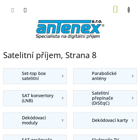
Přejít
NÁKUP
na
obsah
KOŠÍK
Satelitní příjem
, Strana 8
Set-top box
Parabolické
satelitní
antény
Satelitní
SAT konvertory
přepínače
(LNB)
(DiSEqC)
Dekódovací
Dekódovací karty
moduly
SAT zesilovače,
Slučovače TV -