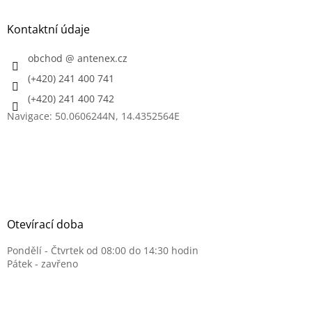
p
a
Kontaktní údaje
t
í
obchod
@
antenex.cz
(+420) 241 400 741
(+420) 241 400 742
Navigace: 50.0606244N, 14.4352564E
Otevírací doba
Pondělí - Čtvrtek od 08:00 do 14:30 hodin
Pátek - zavřeno