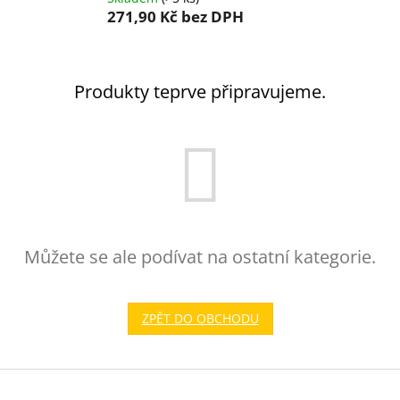
271,90 Kč
bez DPH
Produkty teprve připravujeme.
Můžete se ale podívat na ostatní kategorie.
ZPĚT DO OBCHODU
Z
á