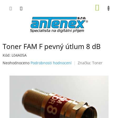
Přejít
NÁKUP
na
obsah
KOŠÍK
Toner FAM F pevný útlum 8 dB
Kód:
L04A05A
Průměrné
Neohodnoceno
Podrobnosti hodnocení
Značka:
Toner
hodnocení
produktu
je
0,0
z
5
hvězdiček.