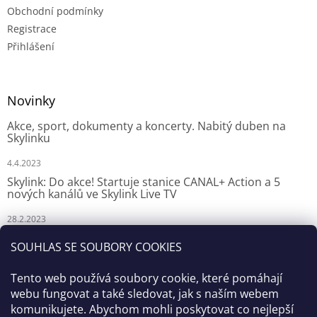
Obchodní podmínky
Registrace
Přihlášení
Novinky
Akce, sport, dokumenty a koncerty. Nabitý duben na
Skylinku
4.4.2023
Skylink: Do akce! Startuje stanice CANAL+ Action a 5
nových kanálů ve Skylink Live TV
28.2.2023
Skylink: CANAL+ Action odstartuje za týden na Skylinku
SOUHLAS SE SOUBORY COOKIES
23.2.2023
Tento web používá soubory cookie, které pomáhají
webu fungovat a také sledovat, jak s naším webem
komunikujete. Abychom mohli poskytovat co nejlepší