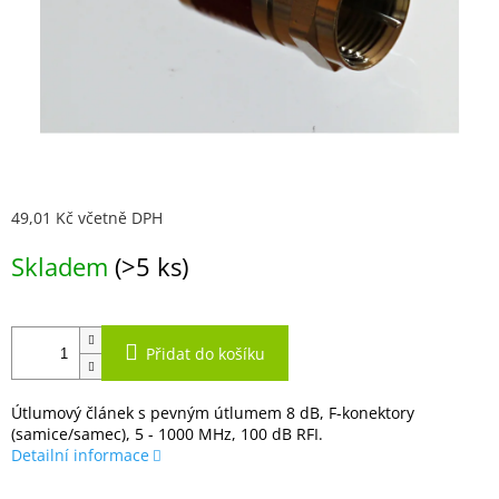
49,01 Kč včetně DPH
Měrná
Skladem
(>5 ks)
cena:
Přidat do košíku
Útlumový článek s pevným útlumem 8 dB, F-konektory
(samice/samec), 5 - 1000 MHz, 100 dB RFI.
Detailní informace