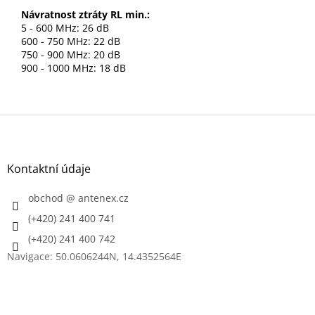
Návratnost ztráty RL min.:
5 - 600 MHz: 26 dB
600 - 750 MHz: 22 dB
750 - 900 MHz: 20 dB
900 - 1000 MHz: 18 dB
Z
á
p
a
Kontaktní údaje
t
í
obchod
@
antenex.cz
(+420) 241 400 741
(+420) 241 400 742
Navigace: 50.0606244N, 14.4352564E