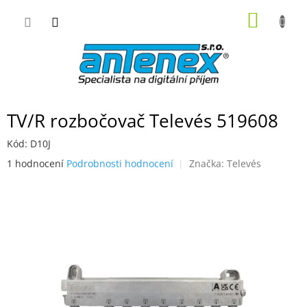
Přejít
NÁKUP
na
obsah
KOŠÍK
TV/R rozbočovač Televés 519608
Kód:
D10J
Průměrné
1 hodnocení
Podrobnosti hodnocení
Značka:
Televés
hodnocení
produktu
je
5,0
z
5
hvězdiček.