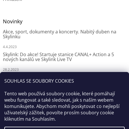
Novinky
Akce, sport, dokumenty a koncerty. Nabitý duben na
Skylinku
4.4.2023
Skylink: Do akce! Startuje stanice CANAL+ Action a 5
nových kanálů ve Skylink Live TV
28.2.2023
Skylink: CANAL+ Action odstartuje za týden na Skylinku
SOUHLAS SE SOUBORY COOKIES
23.2.2023
Tento web používá soubory cookie, které pomáhají
webu fungovat a také sledovat, jak s naším webem
komunikujete. Abychom mohli poskytovat co nejlepší
uživatelský zážitek, povolte prosím soubory cookie
kliknutím na Souhlasím.