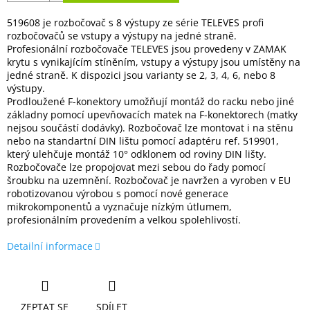
519608 je rozbočovač s 8 výstupy ze série TELEVES profi
rozbočovačů se vstupy a výstupy na jedné straně.
Profesionální rozbočovače TELEVES jsou provedeny v ZAMAK
krytu s vynikajícím stíněním, vstupy a výstupy jsou umístěny na
jedné straně. K dispozici jsou varianty se 2, 3, 4, 6, nebo 8
výstupy.
Prodloužené F-konektory umožňují montáž do racku nebo jiné
základny pomocí upevňovacích matek na F-konektorech (matky
nejsou součástí dodávky). Rozbočovač lze montovat i na stěnu
nebo na standartní DIN lištu pomocí adaptéru ref. 519901,
který ulehčuje montáž 10° odklonem od roviny DIN lišty.
Rozbočovače lze propojovat mezi sebou do řady pomocí
šroubku na uzemnění. Rozbočovač je navržen a vyroben v EU
robotizovanou výrobou s pomocí nové generace
mikrokomponentů a vyznačuje nízkým útlumem,
profesionálním provedením a velkou spolehlivostí.
Detailní informace
ZEPTAT SE
SDÍLET