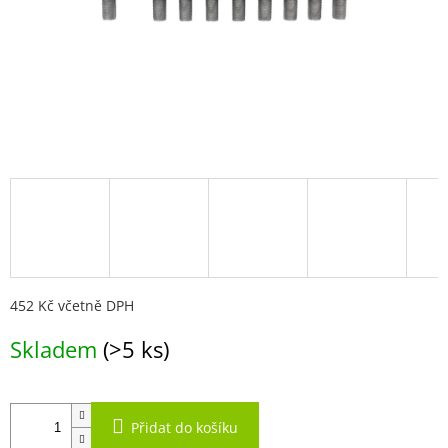
452 Kč včetně DPH
Měrná
Skladem
(>5 ks)
cena:
Přidat do košíku