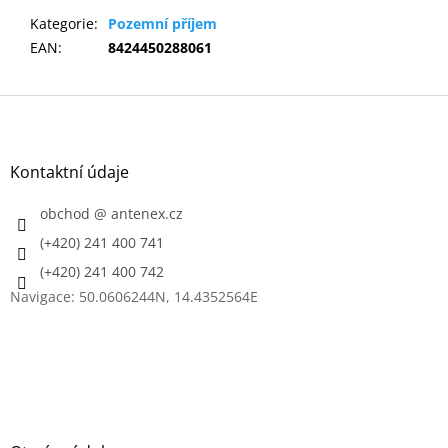
Kategorie
:
Pozemní příjem
EAN
:
8424450288061
Z
á
p
a
Kontaktní údaje
t
í
obchod
@
antenex.cz
(+420) 241 400 741
(+420) 241 400 742
Navigace: 50.0606244N, 14.4352564E