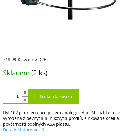
718,99 Kč včetně DPH
Měrná
Skladem
(2 ks)
cena:
Přidat do košíku
FM-102 je určena pro příjem analogového FM rozhlasu. Je
vyrobena z pevných hliníkových profilů, zinkované oceli a
povětrnosti odolných ASA plastů.
Detailní informace