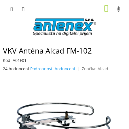
Přejít
NÁKUP
na
obsah
KOŠÍK
VKV Anténa Alcad FM-102
Kód:
A01F01
Průměrné
24 hodnocení
Podrobnosti hodnocení
Značka:
Alcad
hodnocení
produktu
je
2,7
z
5
hvězdiček.