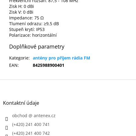
Frekvenční rozsah: 87,5 - 108 MHz
Zisk H: 0 dBi
Zisk V: 0 dBi
Impedance: 75
Ω
Tlumení odrazu: ≥9,5 dB
Stupeň krytí: IP53
Polarizace: horizontální
Doplňkové parametry
Kategorie
:
antény pro příjem rádia FM
EAN
:
8425988900401
Z
á
p
a
Kontaktní údaje
t
í
obchod
@
antenex.cz
(+420) 241 400 741
(+420) 241 400 742