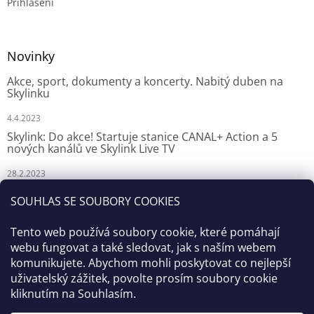
Přihlášení
Novinky
Akce, sport, dokumenty a koncerty. Nabitý duben na
Skylinku
4.4.2023
Skylink: Do akce! Startuje stanice CANAL+ Action a 5
nových kanálů ve Skylink Live TV
28.2.2023
Skylink: CANAL+ Action odstartuje za týden na Skylinku
SOUHLAS SE SOUBORY COOKIES
23.2.2023
Tento web používá soubory cookie, které pomáhají
webu fungovat a také sledovat, jak s naším webem
komunikujete. Abychom mohli poskytovat co nejlepší
uživatelský zážitek, povolte prosím soubory cookie
kliknutím na Souhlasím.