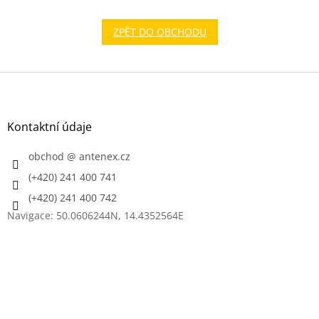
ZPĚT DO OBCHODU
Z
á
p
a
Kontaktní údaje
t
í
obchod
@
antenex.cz
(+420) 241 400 741
(+420) 241 400 742
Navigace: 50.0606244N, 14.4352564E