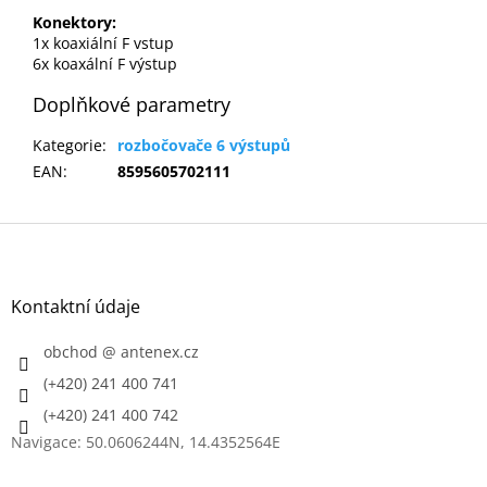
Konektory:
1x koaxiální F vstup
6x koaxální F výstup
Doplňkové parametry
Kategorie
:
rozbočovače 6 výstupů
EAN
:
8595605702111
Z
á
p
a
Kontaktní údaje
t
í
obchod
@
antenex.cz
(+420) 241 400 741
(+420) 241 400 742
Navigace: 50.0606244N, 14.4352564E