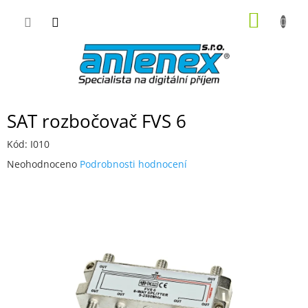
Přejít
NÁKUP
na
obsah
KOŠÍK
SAT rozbočovač FVS 6
Kód:
I010
Průměrné
Neohodnoceno
Podrobnosti hodnocení
hodnocení
produktu
je
0,0
z
5
hvězdiček.