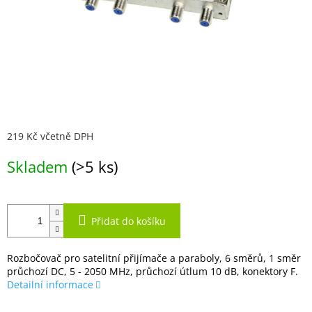
219 Kč včetně DPH
Měrná
Skladem
(>5 ks)
cena:
Přidat do košíku
Rozbočovač pro satelitní přijímače a paraboly, 6 směrů, 1 směr
průchozí DC, 5 - 2050 MHz, průchozí útlum 10 dB, konektory F.
Detailní informace