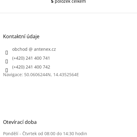
5
položek celkem
O
v
l
Z
á
á
d
p
a
a
Kontaktní údaje
c
t
í
í
obchod
@
antenex.cz
p
r
(+420) 241 400 741
v
k
(+420) 241 400 742
y
Navigace: 50.0606244N, 14.4352564E
v
ý
p
i
s
u
Otevírací doba
Pondělí - Čtvrtek od 08:00 do 14:30 hodin