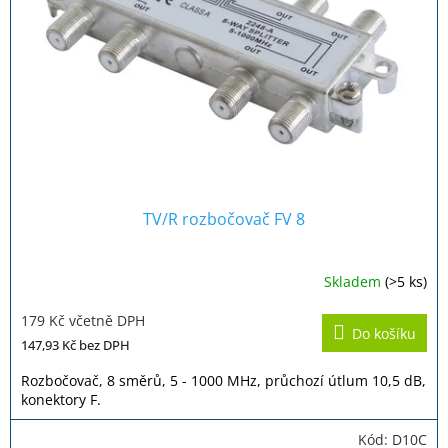
p
r
o
d
u
k
t
ů
TV/R rozbočovač FV 8
Skladem
(>5 ks)
179 Kč včetně DPH
Do košíku
147,93 Kč
bez DPH
Rozbočovač, 8 směrů, 5 - 1000 MHz, průchozí útlum 10,5 dB,
konektory F.
Kód:
D10C