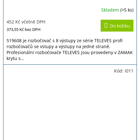
Skladem
(>5 ks)
Průměrné
hodnocení
452 Kč včetně DPH
produktu
Do košíku
je
373,55 Kč
bez DPH
5,0
z
519608 je rozbočovač s 8 výstupy ze série TELEVES profi
5
rozbočovačů se vstupy a výstupy na jedné straně.
hvězdiček.
Profesionální rozbočovače TELEVES jsou provedeny v ZAMAK
krytu s...
Kód:
I011