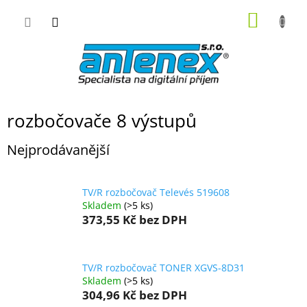
Přejít
NÁKUP
na
obsah
KOŠÍK
rozbočovače 8 výstupů
Nejprodávanější
TV/R rozbočovač Televés 519608
Skladem
(>5 ks)
373,55 Kč
bez DPH
TV/R rozbočovač TONER XGVS-8D31
Skladem
(>5 ks)
304,96 Kč
bez DPH