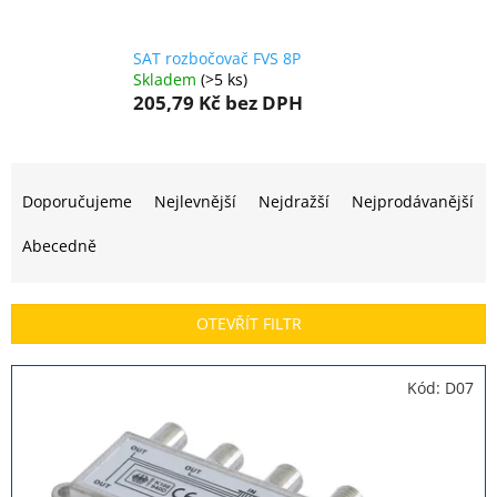
SAT rozbočovač FVS 8P
Skladem
(>5 ks)
205,79 Kč
bez DPH
Ř
a
Doporučujeme
Nejlevnější
Nejdražší
Nejprodávanější
z
e
Abecedně
n
í
p
OTEVŘÍT FILTR
r
o
V
Kód:
D07
d
ý
u
p
k
i
t
s
ů