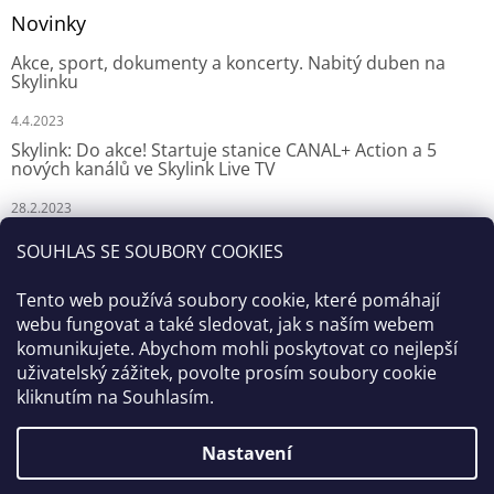
Novinky
Akce, sport, dokumenty a koncerty. Nabitý duben na
Skylinku
4.4.2023
Skylink: Do akce! Startuje stanice CANAL+ Action a 5
nových kanálů ve Skylink Live TV
28.2.2023
Skylink: CANAL+ Action odstartuje za týden na Skylinku
SOUHLAS SE SOUBORY COOKIES
23.2.2023
Tento web používá soubory cookie, které pomáhají
webu fungovat a také sledovat, jak s naším webem
komunikujete. Abychom mohli poskytovat co nejlepší
uživatelský zážitek, povolte prosím soubory cookie
kliknutím na Souhlasím.
Nastavení
Vytvořil Shoptet