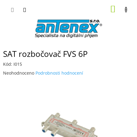
Přejít
NÁKUP
na
obsah
KOŠÍK
SAT rozbočovač FVS 6P
Kód:
I015
Průměrné
Neohodnoceno
Podrobnosti hodnocení
hodnocení
produktu
je
0,0
z
5
hvězdiček.