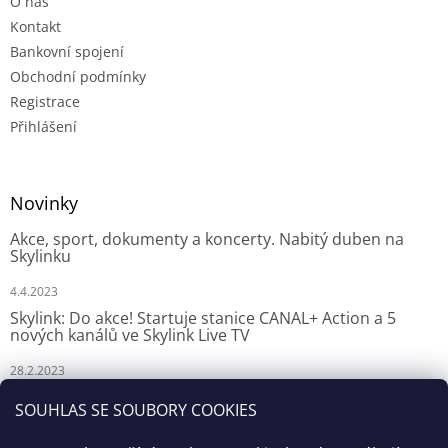
O nás
Kontakt
Bankovní spojení
Obchodní podmínky
Registrace
Přihlášení
Novinky
Akce, sport, dokumenty a koncerty. Nabitý duben na
Skylinku
4.4.2023
Skylink: Do akce! Startuje stanice CANAL+ Action a 5
nových kanálů ve Skylink Live TV
28.2.2023
Skylink: CANAL+ Action odstartuje za týden na Skylinku
SOUHLAS SE SOUBORY COOKIES
23.2.2023