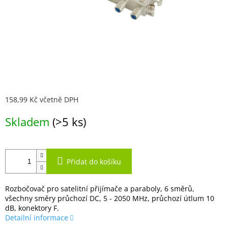
158,99 Kč včetně DPH
Měrná
Skladem
(>5 ks)
cena:
Přidat do košíku
Rozbočovač pro satelitní přijímače a paraboly, 6 směrů,
všechny směry průchozí DC, 5 - 2050 MHz, průchozí útlum 10
dB, konektory F.
Detailní informace