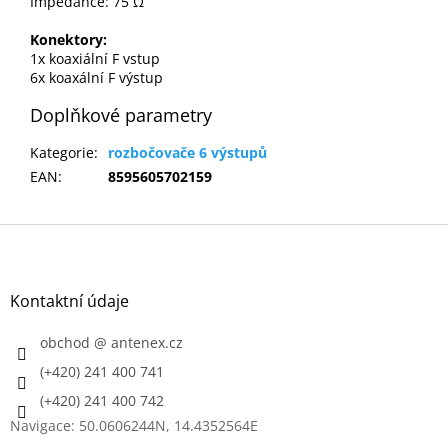
Impedance: 75 Ω
Konektory:
1x koaxiální F vstup
6x koaxální F výstup
Doplňkové parametry
Kategorie
:
rozbočovače 6 výstupů
EAN
:
8595605702159
Z
á
p
a
Kontaktní údaje
t
í
obchod
@
antenex.cz
(+420) 241 400 741
(+420) 241 400 742
Navigace: 50.0606244N, 14.4352564E