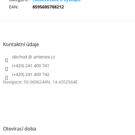
EAN
:
8595605708212
Z
á
p
a
Kontaktní údaje
t
í
obchod
@
antenex.cz
(+420) 241 400 741
(+420) 241 400 742
Navigace: 50.0606244N, 14.4352564E
Otevírací doba