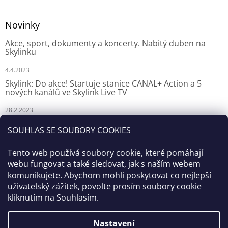
Novinky
Akce, sport, dokumenty a koncerty. Nabitý duben na
Skylinku
4.4.2023
Skylink: Do akce! Startuje stanice CANAL+ Action a 5
nových kanálů ve Skylink Live TV
28.2.2023
Skylink: CANAL+ Action odstartuje za týden na Skylinku
SOUHLAS SE SOUBORY COOKIES
23.2.2023
Tento web používá soubory cookie, které pomáhají
webu fungovat a také sledovat, jak s naším webem
komunikujete. Abychom mohli poskytovat co nejlepší
uživatelský zážitek, povolte prosím soubory cookie
kliknutím na Souhlasím.
Nastavení
Vytvořil Shoptet