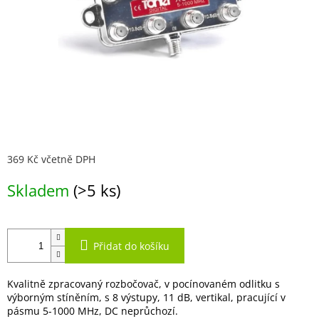
369 Kč včetně DPH
Měrná
Skladem
(>5 ks)
cena:
Přidat do košíku
Kvalitně zpracovaný rozbočovač, v pocínovaném odlitku s
výborným stíněním, s 8 výstupy, 11 dB, vertikal, pracující v
pásmu 5-1000 MHz, DC neprůchozí.