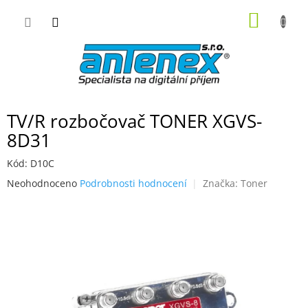
Přejít
NÁKUP
na
obsah
KOŠÍK
TV/R rozbočovač TONER XGVS-
8D31
Kód:
D10C
Průměrné
Neohodnoceno
Podrobnosti hodnocení
Značka:
Toner
hodnocení
produktu
je
0,0
z
5
hvězdiček.