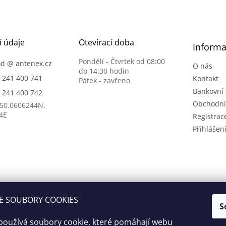
v
ý
p
i
s
í údaje
Otevírací doba
Informa
u
Pondělí - Čtvrtek od 08:00
od
@
antenex.cz
O nás
do 14:30 hodin
) 241 400 741
Kontakt
Pátek - zavřeno
Bankovní 
) 241 400 742
Obchodní
 50.0606244N,
4E
Registrac
Přihlášen
E SOUBORY COOKIES
S
používá soubory cookie, které pomáhají webu