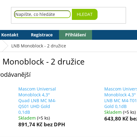
HLEDAT
Kontakt
Registrace
Přihlášení
LNB Monoblock - 2 družice
 Monoblock - 2 družice
odávanější
Mascom Universal
Mascom Univer
Monoblock 4,3°
Monoblock 4,3°
Quad LNB MC M4-
LNB MC M4-T0
QS01 UHD Gold
Gold 0,1dB
0,1dB
Skladem
(>5 ks)
Skladem
(>5 ks)
643,80 Kč
be
891,74 Kč
bez DPH