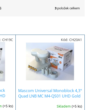
3
položek celkem
ě
d:
CH19C
Kód:
CH20A1
ock
Mascom Universal Monoblock 4,3°
UHD
Quad LNB MC M4-QS01 UHD Gold
0,1dB
em
(>5 ks)
Skladem
(>5 ks)
Průměrné