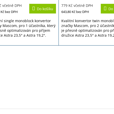
cení
hodnocení
č včetně DPH
779 Kč včetně DPH
ktu
produktu
Do košíku
Do 
je
 Kč
bez DPH
643,80 Kč
bez DPH
3,9
z
tní single monoblock konvertor
Kvalitní konvertor twin monob
5
y Mascom, pro 1 účastníka, který
značky Mascom, pro 2 účastník
iček.
hvězdiček.
esně optimalizován pro příjem
je přesně optimalizován pro p
e Astra 23,5° a Astra 19,2°.
družice Astra 23,5° a Astra 19,
O
v
l
á
d
a
c
í
p
r
v
k
y