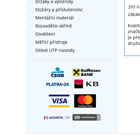
Držáky a výložníky
hodno
289 K
produ
Stožáry a příslušenství
je
238,84
Montážní materiál
3,2
z
Kvali
Rozvaděče-skříně
5
značk
Osvětlení
hvězd
je př
Měřící přístroje
družic
Síťové UTP rozvody
Z