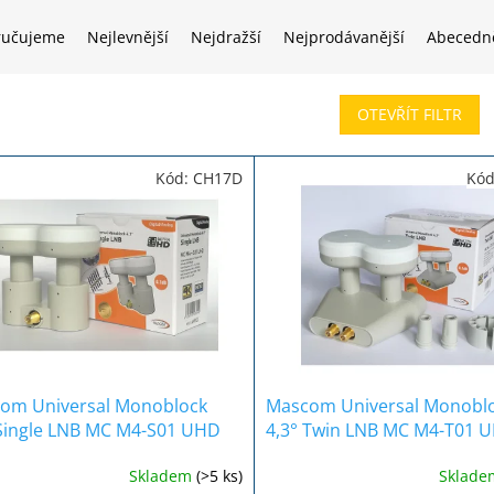
ručujeme
Nejlevnější
Nejdražší
Nejprodávanější
Abecedn
OTEVŘÍT FILTR
Kód:
CH17D
Kó
om Universal Monoblock
Mascom Universal Monobl
 Single LNB MC M4-S01 UHD
4,3° Twin LNB MC M4-T01 
 0,1dB
Gold 0,1dB
Skladem
(>5 ks)
Sklad
ěrné
Průměrné