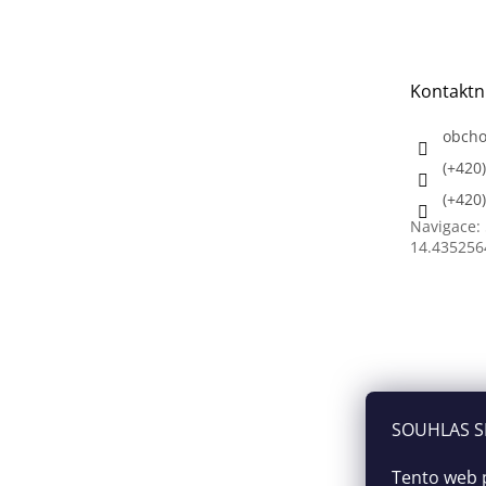
á
p
a
t
Kontaktn
í
obch
(+420
(+420
Navigace:
14.435256
SOUHLAS S
Tento web 