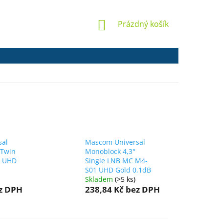
NÁKUPNÍ
Prázdný košík
KOŠÍK
sal
Mascom Universal
 Twin
Monoblock 4,3°
1 UHD
Single LNB MC M4-
S01 UHD Gold 0,1dB
Skladem
(>5 ks)
z DPH
238,84 Kč
bez DPH