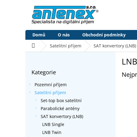
Přejít
na
obsah
Domů
O nás
Obchodní podmínky
Domů
Satelitní příjem
SAT konvertory (LNB)
P
LNB
o
Přeskočit
s
Kategorie
kategorie
Nejpr
t
r
Pozemní příjem
a
Satelitní příjem
n
Set-top box satelitní
n
í
Parabolické antény
p
SAT konvertory (LNB)
a
LNB Single
n
LNB Twin
e