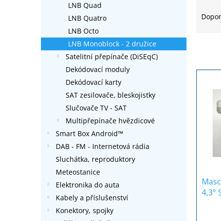
Ř
LNB Quad
l
a
Dopo
LNB Quatro
z
LNB Octo
e
LNB Monoblock - 2 družice
n
Satelitní přepínače (DiSEqC)
í
p
Dekódovací moduly
V
r
Dekódovací karty
ý
o
p
SAT zesilovače, bleskojistky
d
i
Slučovače TV - SAT
u
s
Multipřepínače hvězdicové
k
p
t
Smart Box Android™
r
ů
DAB - FM - Internetová rádia
o
Sluchátka, reproduktory
d
u
Meteostanice
Masc
k
Elektronika do auta
4,3°
t
Kabely a příslušenství
Gold
ů
Konektory, spojky
Prům