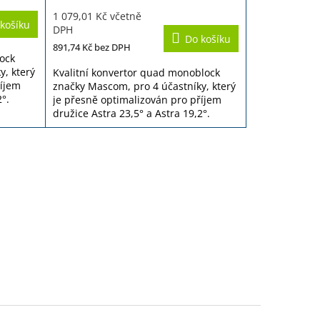
hodnocení
1 079,01 Kč včetně
produktu
košíku
DPH
je
Do košíku
3,8
891,74 Kč
bez DPH
z
lock
5
y, který
Kvalitní konvertor quad monoblock
hvězdiček.
říjem
značky Mascom, pro 4 účastníky, který
2°.
je přesně optimalizován pro příjem
družice Astra 23,5° a Astra 19,2°.