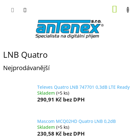
Přejít
NÁKUP
na
obsah
KOŠÍK
LNB Quatro
Nejprodávanější
Televes Quatro LNB 747701 0,3dB LTE Ready
Skladem
(>5 ks)
290,91 Kč
bez DPH
Mascom MCQ02HD Quatro LNB 0,2dB
Skladem
(>5 ks)
230,58 Kč
bez DPH