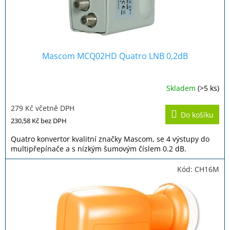
k
t
ů
Mascom MCQ02HD Quatro LNB 0,2dB
Skladem
(>5 ks)
279 Kč včetně DPH
Do košíku
230,58 Kč
bez DPH
Quatro konvertor kvalitní značky Mascom, se 4 výstupy do
multipřepínače a s nízkým šumovým číslem 0.2 dB.
Kód:
CH16M