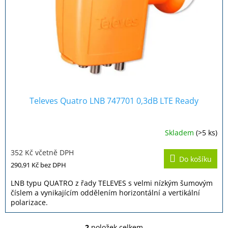
Televes Quatro LNB 747701 0,3dB LTE Ready
Skladem
(>5 ks)
352 Kč včetně DPH
Do košíku
290,91 Kč
bez DPH
LNB typu QUATRO z řady TELEVES s velmi nízkým šumovým
číslem a vynikajícím oddělením horizontální a vertikální
polarizace.
2
položek celkem