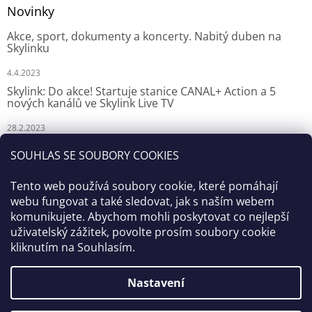
Novinky
Akce, sport, dokumenty a koncerty. Nabitý duben na
Skylinku
4.4.2023
Skylink: Do akce! Startuje stanice CANAL+ Action a 5
nových kanálů ve Skylink Live TV
28.2.2023
Skylink: CANAL+ Action odstartuje za týden na Skylinku
SOUHLAS SE SOUBORY COOKIES
23.2.2023
Tento web používá soubory cookie, které pomáhají
webu fungovat a také sledovat, jak s naším webem
komunikujete. Abychom mohli poskytovat co nejlepší
uživatelský zážitek, povolte prosím soubory cookie
kliknutím na Souhlasím.
Nastavení
Vytvořil Shoptet