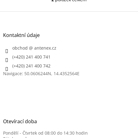
O
v
l
Z
á
á
d
p
a
a
Kontaktní údaje
c
t
í
í
obchod
@
antenex.cz
p
r
(+420) 241 400 741
v
k
(+420) 241 400 742
y
Navigace: 50.0606244N, 14.4352564E
v
ý
p
i
s
u
Otevírací doba
Pondělí - Čtvrtek od 08:00 do 14:30 hodin